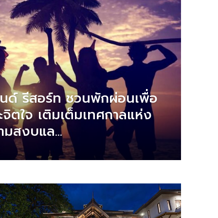
ด์ รีสอร์ท ชวนพักผ่อนเพื่อ
ละจิตใจ เติมเต็มเทศกาลแห่ง
ามสงบแล...