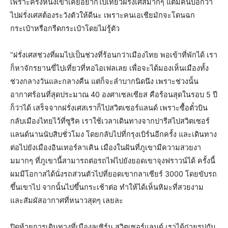
เพราะครั้งหนึ่งเขาเคยอยากไปเที่ยวฝรั่งเศสมากๆ แต่มีคนบอกว่า
ไปฝรั่งเศสต้องระวังตัวให้ดีนะ เพราะคนเอเชียมักจะโดนฉก
กระเป๋าหรือกรีดกระเป๋าโดยไม่รู้ตัว
“ฝรั่งเศสช่วงที่ผมไปเป็นช่วงที่ร้อนกว่าเมืองไทย พอเข้าที่พักได้ เรา
ก็หาจักรยานขี่ไปเที่ยวที่หอไอเฟลเลย เพื่อจะได้มองเห็นเมืองทั้ง
ช่วงกลางวันและกลางคืน แต่ก็จะลำบากนิดนึง เพราะช่วงนั้น
อากาศร้อนที่สุดประมาณ 40 องศาเซลเซียส คือร้อนสุดในรอบ 5 ปี
ก็ว่าได้ เสร็จจากฝรั่งเศสเราก็ไปสวิตเซอร์แลนด์ เพราะซื้อตั๋วบิน
กลับเมืองไทยไว้ที่ซูริค เราใช้เวลาเดินทางจากปารีสไปสวิตเซอร์
แลนด์นานนับสิบชั่วโมง โดยกลับไปที่กรุงเบิร์นอีกครั้ง และเดินทาง
ต่อไปยังเมืองอินเทอร์ลาเคิน เมืองในฝันที่ภูเขามีความสวยงา
มมากๆ ที่ภูเขานี้สามารถต่อรถไฟไปยังยอดเขาจุงฟราวน์ได้ ครั้งนี้
ผมมีโอกาสได้นั่งรถส่วนตัวไปที่ยอดเขากลาเซียร์ 3000 โดยขับรถ
ขึ้นเขาไป จากนั้นไปขึ้นกระเช้าต่อ ทำให้ได้เห็นหิมะที่สวยงาม
และสัมผัสอากาศที่หนาวสุดๆ เลยละ
ปิดท้ายการเดินทางที่เมืองลูเซิร์น สวิตเซอร์แลนด์ เราได้ถ่ายรูปกับ