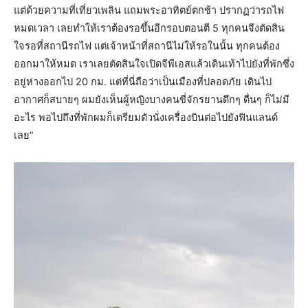
แต่ด้วยความที่เที่ยวเพลิน แถมพระอาทิตย์ตกช้า ปรากฏว่ารถไฟ
หมดเวลา เลยทำให้เราต้องรอขึ้นอีกรอบตอนตี 5 ทุกคนจึงตัดสิน
ใจรอที่สถานีรถไฟ แต่เจ้าหน้าที่สถานีไม่ให้รอในนั้น ทุกคนต้อง
ออกมาให้หมด เราเลยตัดสินใจเปิดจีพีเอสแล้วเดินเท้าไปยังที่พักซึ่ง
อยู่ห่างออกไป 20 กม. แต่ที่นี่ถือว่าเป็นเมืองที่ปลอดภัย เดินไป
อากาศก็สบายๆ ผมยังเห็นผู้หญิงบางคนขี่จักรยานดึกๆ ดื่นๆ ก็ไม่มี
อะไร พอไปถึงที่พักผมก็เตรียมตัวนั่งเครื่องบินต่อไปยังฟินแลนด์
เลย”