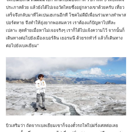
ประภาสด้วย แล้วยังได้ไปเจอวัดไทยซึ่งอยู่กลางเขาด้วยครับ เที่ยว
เสร็จจึงกลับมาที่โคเปนเฮเกนอีกที โชคไม่ดีมีเพื่อนร่วมทางทำพาส
ปอร์ตหาย จึงทำให้ยุ่งยากพอสมควร เราต้องแก้ปัญหาไปทีละ
เปลาะ สุดท้ายเมื่อหาไม่เจอจริงๆ เราก็ได้ไปแจ้งความไว้ จากนั้นก็
เดินทางต่อไปยังเมืองเบอร์ลิน เยอรมนี ด้วยรถทัวร์ แล้วก็เดินทาง
ต่อไปยังเบลเยียม”
บิวเสริมว่า ถัดจากเบลเยียมเขาก็จองตั๋วรถไฟไปฝรั่งเศสต่อเลย