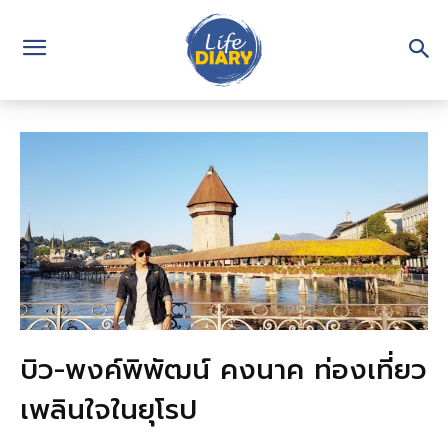
บิว-พงค์พิพัฒน์ คงนาค ท่องเที่ยว
เพลินใจในยุโรป