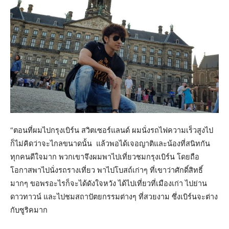
“ตอนที่ผมไปกรุงเบิร์น สวิตเซอร์แลนด์ ผมนั่งรถไฟความเร็วสูงไป
ก็ไม่คิดว่าจะไกลขนาดนั้น แล้วพอได้เจอญาติและน้องที่สนิทกัน
ทุกคนดีใจมาก พวกเขาจึงผมพาไปเที่ยวชมกรุงเบิร์น โดยถือ
โอกาสพาไปนั่งรถรางเที่ยว พาไปโบสถ์เก่าๆ ที่เขาว่าศักดิ์สิทธิ์
มากๆ ขอพรอะไรก็จะได้ดังใจหวัง ได้ไปเที่ยวที่เมืองเก่า ไปย่าน
ดาวทาวน์ และไปชมสถาปัตยกรรมต่างๆ ที่สวยงาม ซึ่งเบิร์นจะต่าง
กับซูริคมาก