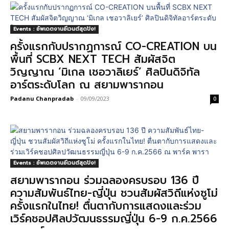
Events : อัพเดตงานอีเวนต์สุดปัง!
ครั้งแรกกับปรากฏการณ์ CO-CREATION บน
พื้นที่ SCBX NEXT TECH สัมผัสจิต
วิญญาณ ‘มิเกล เชอวาลิเยร์’ ศิลปินดิจิทัล
อาร์ตระดับโลก ณ สยามพารากอน
Padanu Chanpradab
-
09/09/2023
0
Events : อัพเดตงานอีเวนต์สุดปัง!
สยามพารากอน ร่วมฉลองครบรอบ 136 ปี
ความสัมพันธ์ไทย-ญี่ปุ่น ชวนสัมผัสวิถีแห่งซูโม่
ครั้งแรกในไทย! ตื่นตากับการแสดงและร่วม
เวิร์คชอปศิลปวัฒนธรรมญี่ปุ่น 6-9 ก.ค.2566