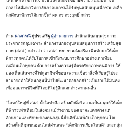
ให้นักศึกษาพิการเข้าเรียนได้ และจะขยายความร่วมมือทำข้อ
ตกลงให้มีมหาวิทยาลัยภาคเอกชนได้รับทุนสนับสนุนเพื่อช่วยเหลือ
นักศึกษาพิการได้มากขึ้น” ผศ.ดร.ดวงฤทธิ์ กล่าว
ด้าน
นางภรณี
ภู่ประเสริฐ
ผู้อำนวยการ
สำนักสนับสนุนสุขภาวะ
ประชากรกลุ่มเฉพาะ สำนักงานกองทุนสนับสนุนการสร้างเสริมสุข
ภาพ (สสส.) กล่าวว่า ว่า สสส. พยายามส่งเสริม เพิ่มทักษะให้เด็ก
พิการทุกคนได้รับโอกาสเข้าถึงระบบการศึกษาอย่างเท่าเทียม
เหมือนเด็กทุกคน ด้วยการสร้างความรู้ที่ตรงศักยภาพคนพิการ ให้
มองเห็นเส้นทางที่ใช่สู่อาชีพที่ชอบ เพราะเชื่อว่าสิ่งที่เรียนรู้ไปจะ
สามารถทำให้คนกลุ่มนี้นำไปพัฒนาต่อยอดสร้างเป็นรายได้มั่นคง
เพื่อคุณภาพชีวิตที่ดีโดยที่ไม่รู้สึกแตกต่างจากคนอื่น
“โจทย์ใหญ่ที่ สสส. ตั้งใจทำคือ สร้างศักดิ์ศรีความเป็นมนุษย์ให้เด็ก
ที่พิการเท่าเทียมในสังคม แม้ร่างกายของเขาจะแตกต่าง แต่
ศักยภาพและทักษะของคนกลุ่มนี้ล้ำเลิศไม่แพ้กับเด็กทุกคน โดย
สร้างพื้นที่ชุมชนออนไลน์ผ่านเพจ “เด็กพิการเรียนไหนดี” และกลุ่ม