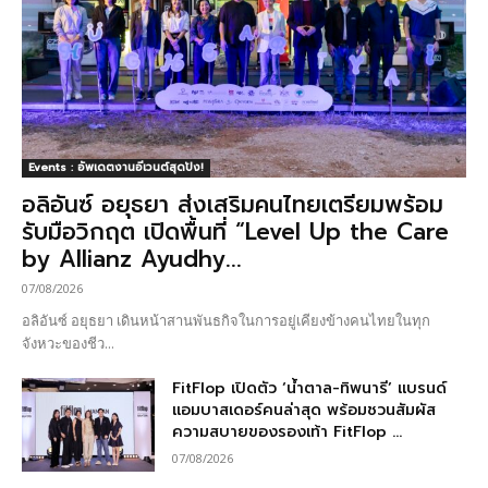
Events : อัพเดตงานอีเวนต์สุดปัง!
อลิอันซ์ อยุธยา ส่งเสริมคนไทยเตรียมพร้อม
รับมือวิกฤต เปิดพื้นที่ “Level Up the Care
by Allianz Ayudhy...
07/08/2026
อลิอันซ์ อยุธยา เดินหน้าสานพันธกิจในการอยู่เคียงข้างคนไทยในทุก
จังหวะของชีว...
FitFlop เปิดตัว ‘น้ำตาล-ทิพนารี’ แบรนด์
แอมบาสเดอร์คนล่าสุด พร้อมชวนสัมผัส
ความสบายของรองเท้า FitFlop ...
07/08/2026