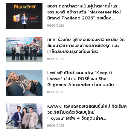
ออรา ตอกย้ำความเป็นผู้นำตลาดน้ำแร่
ธรรมชาติ คว้ารางวัล “Marketeer No.1
Brand Thailand 2026” ต่อเนื่อง...
06/08/2026
ททท. ร่วมกับ จุฬาลงกรณ์มหาวิทยาลัย จัด
สัมมนาวิชาการและการตลาดเชิงรุก แนะ
เคล็ดลับปรับธุรกิจท่องเที่ยว...
05/08/2026
Levi’s® เปิดตัวแคมเปญ “Keep it
Loose.” นำโดย ROSÉ และ Shai
Gilgeous-Alexander ถ่ายทอดนิย...
05/08/2026
KAYAKI เฉลิมฉลองเดสติเนชั่นใหม่ ที่ดิเอ็มค
วอเทียร์เปิดตัวเซ็ตเมนูใหม่
‘Toyosu’ เสิร์ฟ 4 วัตถุดิบล้ำค...
05/08/2026