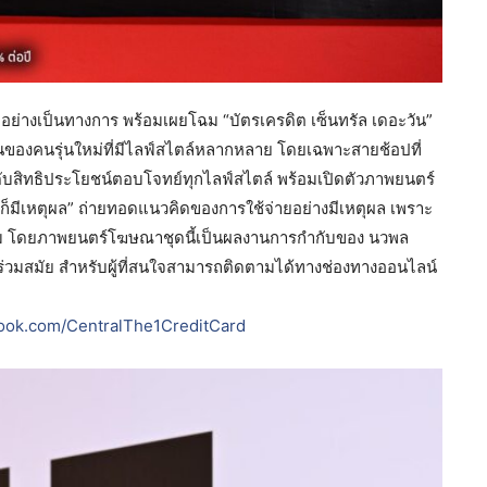
่อย่างเป็นทางการ พร้อมเผยโฉม “บัตรเครดิต เซ็นทรัล เดอะวัน”
ตนของคนรุ่นใหม่ที่มีไลฟ์สไตล์หลากหลาย โดยเฉพาะสายช้อปที่
สิทธิประโยชน์ตอบโจทย์ทุกไลฟ์สไตล์ พร้อมเปิดตัวภาพยนตร์
็มีเหตุผล” ถ่ายทอดแนวคิดของการใช้จ่ายอย่างมีเหตุผล เพราะ
เดิม โดยภาพยนตร์โฆษณาชุดนี้เป็นผลงานการกำกับของ นวพล
มมองร่วมสมัย สำหรับผู้ที่สนใจสามารถติดตามได้ทางช่องทางออนไลน์
book.com/CentralThe1CreditCard