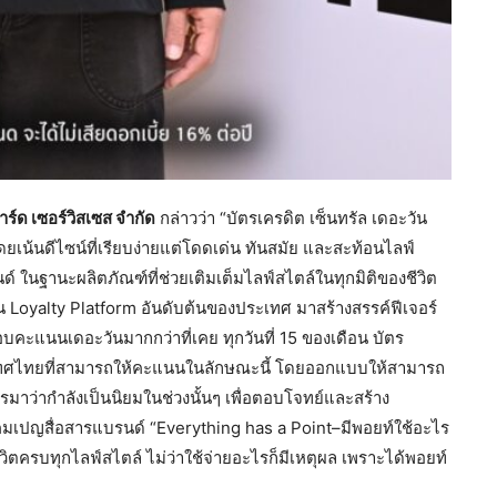
ร์ด เซอร์วิสเซส จำกัด
กล่าวว่า “บัตรเครดิต เซ็นทรัล เดอะวัน
ยเน้นดีไซน์ที่เรียบง่ายแต่โดดเด่น ทันสมัย และสะท้อนไลฟ์
นด์ ในฐานะผลิตภัณฑ์ที่ช่วยเติมเต็มไลฟ์สไตล์ในทุกมิติของชีวิต
็น Loyalty Platform อันดับต้นของประเทศ มาสร้างสรรค์ฟีเจอร์
บคะแนนเดอะวันมากกว่าที่เคย ทุกวันที่ 15 ของเดือน บัตร
ะเทศไทยที่สามารถให้คะแนนในลักษณะนี้ โดยออกแบบให้สามารถ
มาว่ากำลังเป็นนิยมในช่วงนั้นๆ เพื่อตอบโจทย์และสร้าง
้แคมเปญสื่อสารแบรนด์ “Everything has a Point–มีพอยท์ใช้อะไร
ีวิตครบทุกไลฟ์สไตล์ ไม่ว่าใช้จ่ายอะไรก็มีเหตุผล เพราะได้พอยท์