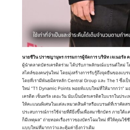
นายชีวิน ปราชญานุพร กรรมการผู้จัดการ บริษัท เจเนอรัล คา
ผู้นำตลาดบัตรเครดิตร่วม ได้ปรับภาพลักษณ์แบรนด์ใหม่ โด
สไตล์ของคนรุ่นใหม่ โดยมุ่งสร้างการรับรู้ถึงจุดยืนของแบร
โดยที่เรามีพันธมิตรหลัก Central Group และ The 1 ซึ่งเป
ใหม่ “T1 Dynamic Points พอยท์แบบใหม่ที่ให้มากกว่า” มอ
เครดิต เซ็นทรัล เดอะวัน นับเป็นบัตรเครดิตใบแรกในปร
ให้คะแนนพิเศษในแต่ละหมวดสินค้าหรือแบรนด์ที่เราคัดสรร
ประสบการณ์การใช้จ่ายที่ดียิ่งขึ้นเพื่อสมาชิกบัตร ภายใต
ก็มีเหตุผล” ถ่ายทอดเรื่องราวของบัตรโฉมใหม่ ที่ให้คุณใช้ช
แบบใหม่ที่มากกว่าและคุ้มค่ายิ่งกว่าเดิม