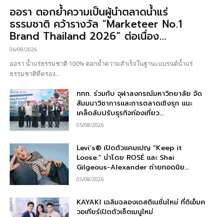
ออรา ตอกย้ำความเป็นผู้นำตลาดน้ำแร่
ธรรมชาติ คว้ารางวัล “Marketeer No.1
Brand Thailand 2026” ต่อเนื่อง...
06/08/2026
ออรา น้ำแร่ธรรมชาติ 100% ตอกย้ำความสำเร็จในฐานะแบรนด์น้ำแร่
ธรรมชาติที่ครอง...
ททท. ร่วมกับ จุฬาลงกรณ์มหาวิทยาลัย จัด
สัมมนาวิชาการและการตลาดเชิงรุก แนะ
เคล็ดลับปรับธุรกิจท่องเที่ยว...
05/08/2026
Levi’s® เปิดตัวแคมเปญ “Keep it
Loose.” นำโดย ROSÉ และ Shai
Gilgeous-Alexander ถ่ายทอดนิย...
05/08/2026
KAYAKI เฉลิมฉลองเดสติเนชั่นใหม่ ที่ดิเอ็มค
วอเทียร์เปิดตัวเซ็ตเมนูใหม่