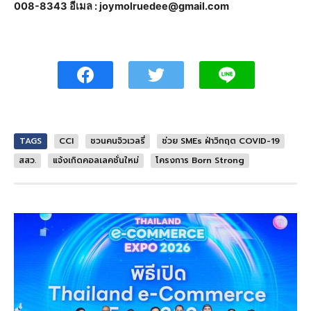
008-8343 อีเมล : joymolruedee@gmail.com
TAGS
CCI
ชวนคนจิวเวลรี่
ช่วย SMEs ฝ่าวิกฤต COVID-19
สสว.
แจ้งเกิดคอลเลคชั่นใหม่
โครงการ Born Strong