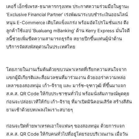
เคอรี่ เอ็กซ์เพรส-ธนาคารกรุงเทพ ประกาศความร่วมมือในฐานะ
‘Exclusive Financial Partner’ เร่งพัฒนาระบบชำระเงินออนไลน์
หนุน E-Commerce เติบโตแข็งแกร่ง พร้อมอัดโปรโมชั่นแรง ดึง
ลูกค้าใช้แอป ‘Bualuang mBanking’ ด้าน Kerry Express มั่นใจดี
ลนี้ช่วยเพิ่มขีดความสามารถธุรกิจ สยายปีกขึ้นแท่นผู้นำด้าน
บริการจัดส่งพัสดุด่วนในประเทศไทย
โดยภายในงานเริ่มต้นด้วยขบวนพาเหรดที่เรียกความสนใจจาก
แขกผู้มีเกียรติและสื่อมวลชนที่มาร่วมงาน ด้วยออร่าความหล่อ
เหลาของสองหนุ่ม เก้า–จิรายุ และ มาร์ช–จุฑาวุฒิ ที่ขึ้นมาแจก
ส.ค.ส. QR Code ให้กับประชาชนทั่วไป พร้อมนั่งสัมภาษณ์พูดคุย
ก่อนจะปล่อยเวทีให้กับ เก้า–จิรายุ ที่มาเปิดมินิคอนเสิร์ต สร้างสีสัน
ยามเช้าด้วยบทเพลงไพเราะสบายๆ
ก่อนจะปิดท้ายพาเหรดเอาใจแฟนๆ ของสองหนุ่ม ด้วยการแจก
ส.ค.ส. QR Code ให้กับคนทั่วไปที่อยู่โดยรอบบริเวณงาน เมื่อวัน