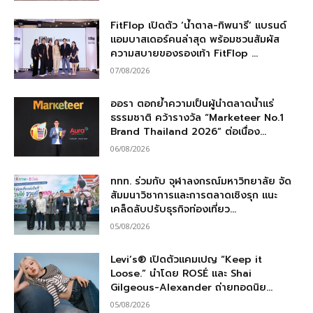
FitFlop เปิดตัว ‘น้ำตาล-ทิพนารี’ แบรนด์
แอมบาสเดอร์คนล่าสุด พร้อมชวนสัมผัส
ความสบายของรองเท้า FitFlop ...
07/08/2026
ออรา ตอกย้ำความเป็นผู้นำตลาดน้ำแร่
ธรรมชาติ คว้ารางวัล “Marketeer No.1
Brand Thailand 2026” ต่อเนื่อง...
06/08/2026
ททท. ร่วมกับ จุฬาลงกรณ์มหาวิทยาลัย จัด
สัมมนาวิชาการและการตลาดเชิงรุก แนะ
เคล็ดลับปรับธุรกิจท่องเที่ยว...
05/08/2026
Levi’s® เปิดตัวแคมเปญ “Keep it
Loose.” นำโดย ROSÉ และ Shai
Gilgeous-Alexander ถ่ายทอดนิย...
05/08/2026