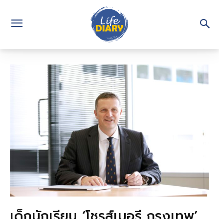
เด็กนักเรียน ‘โชรส์เบอรี กรุงเทพ’