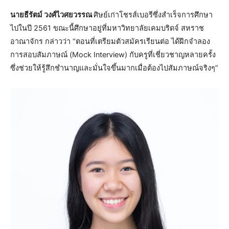
นายธีรัตม์ วงศ์ไวศยวรรณ
ศิษย์เก่าโชรส์เบอรีซึ่งสำเร็จการศึกษา
ไปในปี 2561 ขณะนี้ศึกษาอยู่ที่มหาวิทยาลัยเคมบริดจ์ สหราช
อาณาจักร กล่าวว่า “ตอนที่เตรียมตัวสมัครเรียนต่อ ได้ฝึกจำลอง
การสอบสัมภาษณ์ (Mock Interview) กับครูที่เชี่ยวชาญหลายครั้ง
ซึ่งช่วยให้รู้สึกชำนาญและมั่นใจขึ้นมากเมื่อต้องไปสัมภาษณ์จริงๆ”