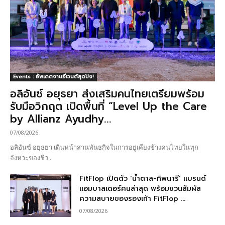
Events : อัพเดตงานอีเวนต์สุดปัง!
อลิอันซ์ อยุธยา ส่งเสริมคนไทยเตรียมพร้อม
รับมือวิกฤต เปิดพื้นที่ “Level Up the Care
by Allianz Ayudhy...
07/08/2026
อลิอันซ์ อยุธยา เดินหน้าสานพันธกิจในการอยู่เคียงข้างคนไทยในทุก
จังหวะของชีว...
FitFlop เปิดตัว ‘น้ำตาล-ทิพนารี’ แบรนด์
แอมบาสเดอร์คนล่าสุด พร้อมชวนสัมผัส
ความสบายของรองเท้า FitFlop ...
07/08/2026