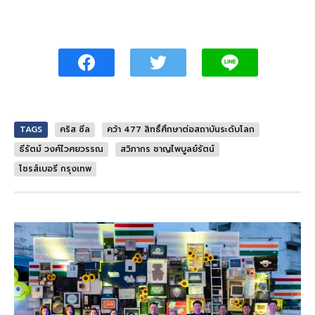
TAGS
คริส ซีล
คว้า 477 สิทธิ์ศึกษาต่อสถาบันระดับโลก
ธีรัตม์ วงศ์ไวศยวรรณ
สวิภากร ชาญไพบูลย์รัตน์
โชรส์เบอรี กรุงเทพ