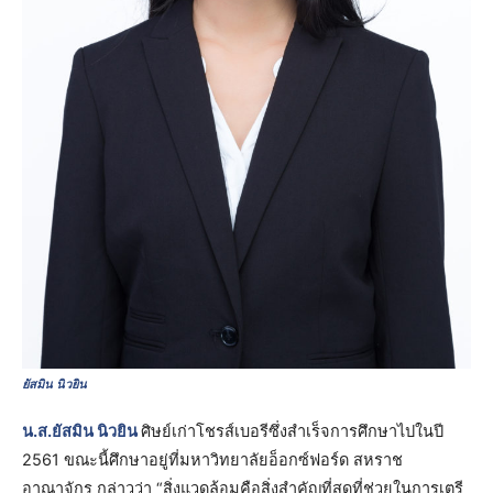
ยัสมิน นิวยิน
น.ส.ยัสมิน นิวยิน
ศิษย์เก่าโชรส์เบอรีซึ่งสำเร็จการศึกษาไปในปี
2561 ขณะนี้ศึกษาอยู่ที่มหาวิทยาลัยอ็อกซ์ฟอร์ด สหราช
อาณาจักร กล่าวว่า “สิ่งแวดล้อมคือสิ่งสำคัญที่สุดที่ช่วยในการเตรี