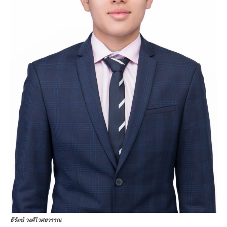
ธีรัตม์ วงศ์ไวศยวรรณ