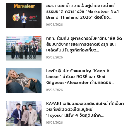
ออรา ตอกย้ำความเป็นผู้นำตลาดน้ำแร่
ธรรมชาติ คว้ารางวัล “Marketeer No.1
Brand Thailand 2026” ต่อเนื่อง...
06/08/2026
ททท. ร่วมกับ จุฬาลงกรณ์มหาวิทยาลัย จัด
สัมมนาวิชาการและการตลาดเชิงรุก แนะ
เคล็ดลับปรับธุรกิจท่องเที่ยว...
05/08/2026
Levi’s® เปิดตัวแคมเปญ “Keep it
Loose.” นำโดย ROSÉ และ Shai
Gilgeous-Alexander ถ่ายทอดนิย...
05/08/2026
KAYAKI เฉลิมฉลองเดสติเนชั่นใหม่ ที่ดิเอ็มค
วอเทียร์เปิดตัวเซ็ตเมนูใหม่
‘Toyosu’ เสิร์ฟ 4 วัตถุดิบล้ำค...
05/08/2026