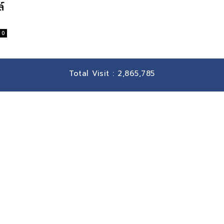
์
0
Total Visit :
2,865,785