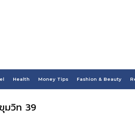
el
Health
Money Tips
Fashion & Beauty
R
ขุมวิท 39