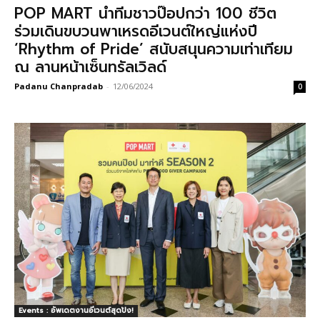
POP MART นำทีมชาวป๊อปกว่า 100 ชีวิต
ร่วมเดินขบวนพาเหรดอีเวนต์ใหญ่แห่งปี
‘Rhythm of Pride’ สนับสนุนความเท่าเทียม
ณ ลานหน้าเซ็นทรัลเวิลด์
Padanu Chanpradab
-
12/06/2024
0
Events : อัพเดตงานอีเวนต์สุดปัง!