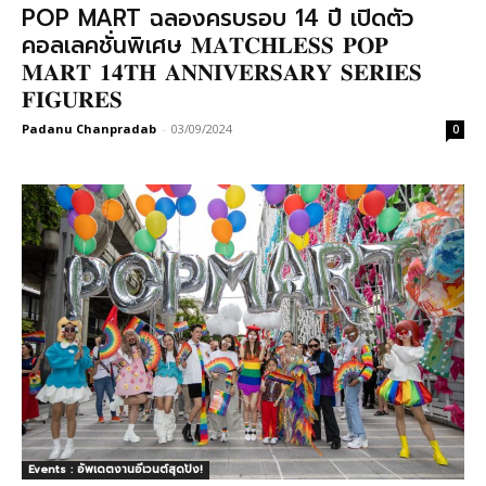
POP MART ฉลองครบรอบ 14 ปี เปิดตัว
คอลเลคชั่นพิเศษ 𝐌𝐀𝐓𝐂𝐇𝐋𝐄𝐒𝐒 𝐏𝐎𝐏
𝐌𝐀𝐑𝐓 𝟏𝟒𝐓𝐇 𝐀𝐍𝐍𝐈𝐕𝐄𝐑𝐒𝐀𝐑𝐘 𝐒𝐄𝐑𝐈𝐄𝐒
𝐅𝐈𝐆𝐔𝐑𝐄𝐒
Padanu Chanpradab
-
03/09/2024
0
Events : อัพเดตงานอีเวนต์สุดปัง!