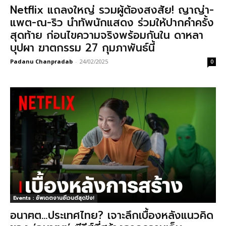
Netflix แถลงใหญ่ รวมผู้ต้องสงสัย! ญาญ่า-
แพต-ณ-ริว นำทัพนักแสดง ร่วมให้ปากคำครั้ง
สุดท้าย ก่อนไขความจริงพร้อมกันใน ดาหลา
บุปผา ฆาตกรรม 27 กุมภาพันธ์นี้
Padanu Chanpradab
-
24/02/2025
0
Events : อัพเดตงานอีเวนต์สุดปัง!
อนาฅต…ประเทศไทย? เจาะลึกเบื้องหลังแนวคิด