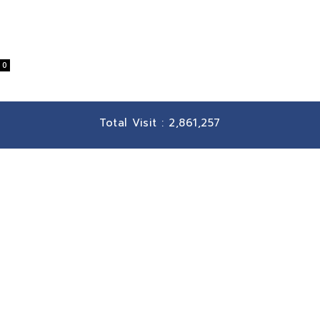
0
Total Visit :
2,861,257