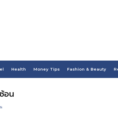
el
Health
Money Tips
Fashion & Beauty
R
ีซ้อน