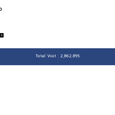
ง
0
Total Visit :
2,862,895