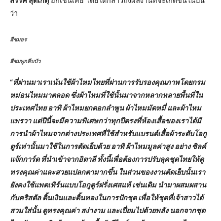
สรรค์ สุดเกตุ
อีกเช่นเคย โดยได้กล่าวถึงผลงานที่จะเกิดขึ้นในปีนี้
ว่า
สีชมอร
สีชมพูกลีบบัว
“
ที่ผ่านมาเราเน้นใช้ผ้าไหมไทยที่ผ่านการรับรองคุณภาพโดยกรม
หม่อนไหมมาตลอด ซึ่งผ้าไหมที่ใช้นั้นมาจากหลากหลายพื้นที่ใน
ประเทศไทย อาทิ ผ้าไหมยกดอกลำพูน ผ้าไหมมัดหมี่ และผ้าไหม
แพรวา แต่ปีนี้จะมีความพิเศษกว่าทุกปีตรงที่ห้องเสื้อของเราได้มี
การนำผ้าไหมจากต่างประเทศที่ใช้สำหรับแบรนด์เสื้อผ้าระดับโอกู
ตูร์เท่านั้นมาใช้ในการตัดเย็บด้วย อาทิ ผ้าไหมมูลค่าสูง อย่าง ซิลค์
แจ๊กการ์ด ที่นำเข้าจากอิตาลี ทั้งนี้เพื่อต้องการปรับลุคชุดไทยให้ดู
ทรงคุณค่าและสวยแปลกตามากขึ้น ในส่วนของงานตัดเย็บนั้นเรา
ยังคงใช้แพตเทิร์นแบบโอกูตูร์ฝรั่งเศสแท้ เช่นเดิม นำมาผสมผสาน
กับคริสตัล ดิ้นเงินและดิ้นทองในการปักชุด เพื่อให้ชุดที่เจ้าสาวได้
สวมใส่นั้น ดูทรงคุณค่า สง่างาม และเปี่ยมไปด้วยพลัง นอกจากชุด