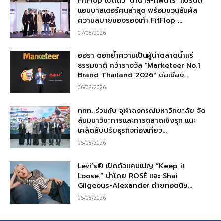
FitFlop เปิดตัว ‘น้ำตาล-ทิพนารี’ แบรนด์
แอมบาสเดอร์คนล่าสุด พร้อมชวนสัมผัส
ความสบายของรองเท้า FitFlop ...
07/08/2026
ออรา ตอกย้ำความเป็นผู้นำตลาดน้ำแร่
ธรรมชาติ คว้ารางวัล “Marketeer No.1
Brand Thailand 2026” ต่อเนื่อง...
06/08/2026
ททท. ร่วมกับ จุฬาลงกรณ์มหาวิทยาลัย จัด
สัมมนาวิชาการและการตลาดเชิงรุก แนะ
เคล็ดลับปรับธุรกิจท่องเที่ยว...
05/08/2026
Levi’s® เปิดตัวแคมเปญ “Keep it
Loose.” นำโดย ROSÉ และ Shai
Gilgeous-Alexander ถ่ายทอดนิย...
05/08/2026