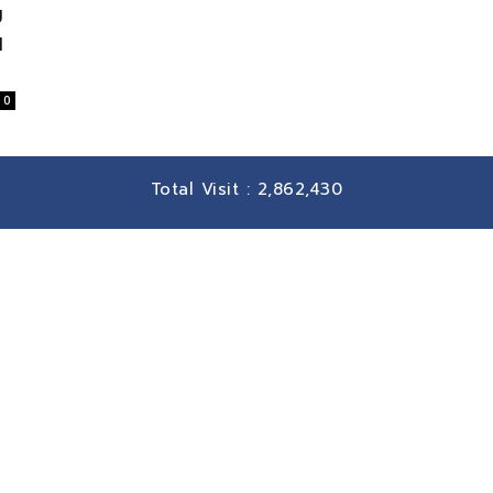
ม
น
0
Total Visit :
2,862,430