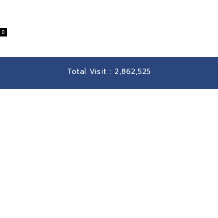
0
Total Visit :
2,862,525