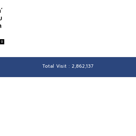
’
บ
ล
0
Total Visit :
2,862,137