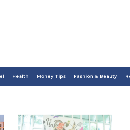
el
Health
Money Tips
Fashion & Beauty
R