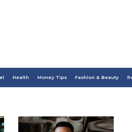
el
Health
Money Tips
Fashion & Beauty
R