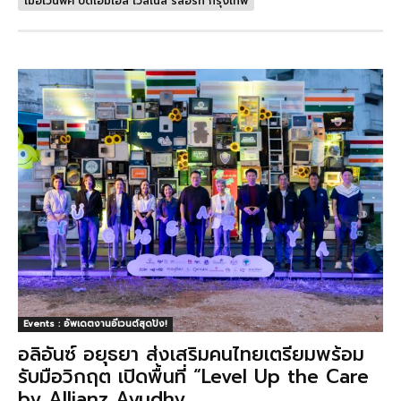
เมอเวนพิค บีดีเอ็มเอส เวลเนส รีสอร์ท กรุงเทพ
Events : อัพเดตงานอีเวนต์สุดปัง!
อลิอันซ์ อยุธยา ส่งเสริมคนไทยเตรียมพร้อม
รับมือวิกฤต เปิดพื้นที่ “Level Up the Care
by Allianz Ayudhy...