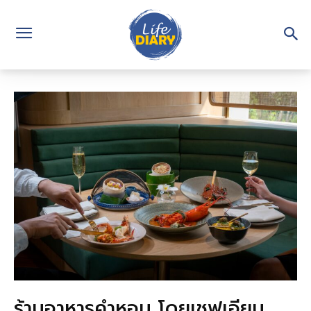
ร้านอาหารคำหอม โดยเชฟเอียน