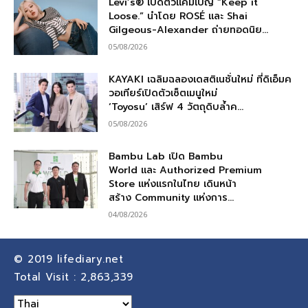
Levi’s® เปิดตัวแคมเปญ “Keep it
Loose.” นำโดย ROSÉ และ Shai
Gilgeous-Alexander ถ่ายทอดนิย...
05/08/2026
KAYAKI เฉลิมฉลองเดสติเนชั่นใหม่ ที่ดิเอ็มค
วอเทียร์เปิดตัวเซ็ตเมนูใหม่
‘Toyosu’ เสิร์ฟ 4 วัตถุดิบล้ำค...
05/08/2026
Bambu Lab เปิด Bambu
World และ Authorized Premium
Store แห่งแรกในไทย เดินหน้า
สร้าง Community แห่งการ...
04/08/2026
© 2019
lifediary.net
Total Visit :
2,863,339