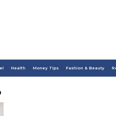
el
Health
Money Tips
Fashion & Beauty
R
ง