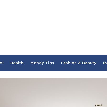
el
Health
Money Tips
Fashion & Beauty
R