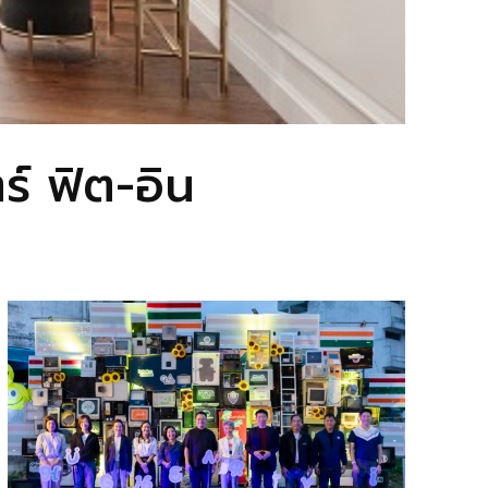
์ ฟิต-อิน