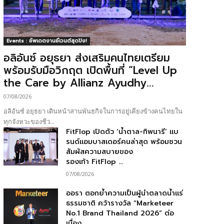
Events : อัพเดตงานอีเวนต์สุดปัง!
อลิอันซ์ อยุธยา ส่งเสริมคนไทยเตรียม
พร้อมรับมือวิกฤต เปิดพื้นที่ “Level Up
the Care by Allianz Ayudhy...
07/08/2026
อลิอันซ์ อยุธยา เดินหน้าสานพันธกิจในการอยู่เคียงข้างคนไทยใน
ทุกจังหวะของชีว...
FitFlop เปิดตัว ‘น้ำตาล-ทิพนารี’ แบ
รนด์แอมบาสเดอร์คนล่าสุด พร้อมชวน
สัมผัสความสบายของ
รองเท้า FitFlop ...
07/08/2026
ออรา ตอกย้ำความเป็นผู้นำตลาดน้ำแร่
ธรรมชาติ คว้ารางวัล “Marketeer
No.1 Brand Thailand 2026” ต่อ
เนื่อง...