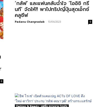
‘กลัฟ’ และแฟนคลับฉ่ำใจ ‘โออิชิ กรี
นที’ จัดให้!! พาไปทริปญี่ปุ่นสุดเอ็กซ์
คลูซีฟ
Padanu Chanpradab
-
10/06/2023
0
น
r
0
Fashion & Beauty : แฟชั่น ความงาม โดนใจ