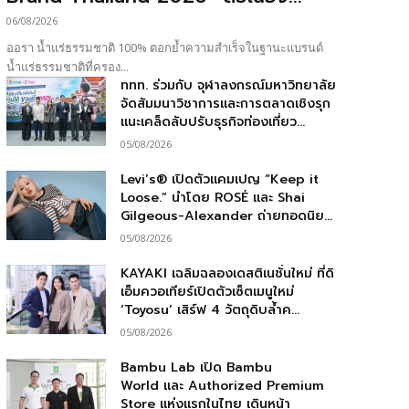
06/08/2026
ออรา น้ำแร่ธรรมชาติ 100% ตอกย้ำความสำเร็จในฐานะแบรนด์
น้ำแร่ธรรมชาติที่ครอง...
ททท. ร่วมกับ จุฬาลงกรณ์มหาวิทยาลัย
จัดสัมมนาวิชาการและการตลาดเชิงรุก
แนะเคล็ดลับปรับธุรกิจท่องเที่ยว...
05/08/2026
Levi’s® เปิดตัวแคมเปญ “Keep it
Loose.” นำโดย ROSÉ และ Shai
Gilgeous-Alexander ถ่ายทอดนิย...
05/08/2026
KAYAKI เฉลิมฉลองเดสติเนชั่นใหม่ ที่ดิ
เอ็มควอเทียร์เปิดตัวเซ็ตเมนูใหม่
‘Toyosu’ เสิร์ฟ 4 วัตถุดิบล้ำค...
05/08/2026
Bambu Lab เปิด Bambu
World และ Authorized Premium
Store แห่งแรกในไทย เดินหน้า