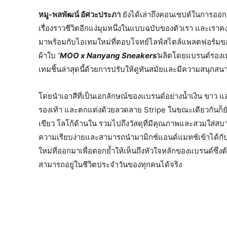
หมู-พลพัฒน์ อัศวะประภา
ยังได้เล่าถึงคอนเซปต์ในการออกแบ
เรื่องราวชีวิตอีกแง่มุมหนึ่งในแบบฉบับของตัวเรา และเราคงจะ
มาพร้อมกับไอเทมใหม่ที่ตอบโจทย์ไลฟ์สไตล์แพลตฟอร์มขอ
ผ้าใบ
‘MOO x Nanyang Sneakers’
ผลิตโดยแบรนด์รองเท
เทมชิ้นล่าสุดนี้ด้วยการปรับให้ดูทันสมัยและมีความสนุกสนา
โดยนำเอาสีที่เป็นเอกลักษณ์ของแบรนด์อย่างน้ำเงิน ขาว แ
รองเท้า และตกแต่งด้วยลวดลาย Stripe ในขณะเดียวกันก็ยัง
เขียว โลโก้ด้านใน รวมไปถึงวัสดุที่มีคุณภาพและสวมใส่สบายอย
ความเรียบง่ายและสามารถนำมามิกซ์แอนด์แมทช์เข้าได้กับท
ใหม่ที่ออกมาเพื่อตอกย้ำให้เห็นถึงหัวใจหลักของแบรนด์ซึ่ง
สามารถอยู่ในชีวิตประจำวันของทุกคนได้จริง