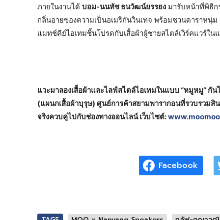
ภายในงานได้
บอม-นนทัช ธนวัฒน์ยรรยง
มารับหน้าที่พิธี
กลิ่นอายของความเป็นอเมริกันวินเทจ พร้อมชวนดาราหนุ่ม
แมทช์คีย์ไอเทมชิ้นโปรดกับเสื้อผ้าผู้ชายสไตล์เวิร์คแวร์ใน
แวะมาลองเสื้อผ้าและไลฟ์สไตล์ไอเทมในแบบ “หมูหมู” กันได้
(แผนกเสื้อผ้าบุรุษ) ศูนย์การค้าสยามพารากอนที่รวบรวมสิน
จริงควบคู่ไปกับช่องทางออนไลน์ เว็บไซต์:
www.moomoot
Facebook
TAGS
MOO x Nanyang Sneakers
กลัฟ-คณาวุฒิ