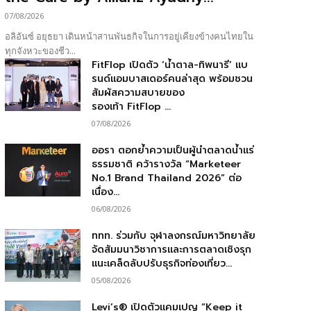
07/08/2026
อลิอันซ์ อยุธยา เดินหน้าสานพันธกิจในการอยู่เคียงข้างคนไทยใน
ทุกจังหวะของชีว...
FitFlop เปิดตัว ‘น้ำตาล-ทิพนารี’ แบ
รนด์แอมบาสเดอร์คนล่าสุด พร้อมชวน
สัมผัสความสบายของ
รองเท้า FitFlop ...
07/08/2026
ออรา ตอกย้ำความเป็นผู้นำตลาดน้ำแร่
ธรรมชาติ คว้ารางวัล “Marketeer
No.1 Brand Thailand 2026” ต่อ
เนื่อง...
06/08/2026
ททท. ร่วมกับ จุฬาลงกรณ์มหาวิทยาลัย
จัดสัมมนาวิชาการและการตลาดเชิงรุก
แนะเคล็ดลับปรับธุรกิจท่องเที่ยว...
05/08/2026
Levi’s® เปิดตัวแคมเปญ “Keep it