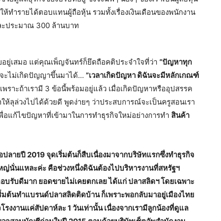
ษัทให้ทำรายได้ตอบแทนผู้ถือหุ้น รวมทั้งเรื่องเงินเดือนของพนักงาน
้ปีละประมาณ 300 ล้านบาท
ยู่เสมอ แต่คุณเพ็ญจันทร์ก็ยึดถือคติประจำใจที่ว่า
“ปัญหาทุก
็จะไม่เกิดปัญญาขึ้นมาได้…
”เวลาเกิดปัญหา ดิฉันจะมีหลักเกณฑ์
เพราะถ้าเรามี 3 ข้อนี้พร้อมอยู่แล้ว เมื่อเกิดปัญหาหรืออุปสรรค
ัญหาให้ลุล่วงไปได้ด้วยดี พูดง่ายๆ ว่าประสบการณ์จะเป็นครูสอนเรา
พื่อแก้ไขปัญหาที่เข้ามาในการทำธุรกิจใหม่อย่างการทำ
สินค้า
่อปลายปี 2019 จุดเริ่มต้นก็สืบเนื่องมาจากบริษัทแรกซึ่งทำธุรกิจ
ญ่นั่นแหละค่ะ คือช่วงหนึ่งดิฉันต้องไปบริหารงานที่สหรัฐฯ
ค้าตอบรับดีมาก ยอดขายไม่เคยตกเลย ได้แก่ ปลาสลิดฯ โดยเฉพาะ
่เริ่มต้นทำแบรนด์ปลาสลิดติดบ้าน ก็เพราะพอกลับมาอยู่เมืองไทย
รงงานแค่สัปดาห์ละ 1 วันเท่านั้น เนื่องจากเรามีลูกน้องที่ดูแล