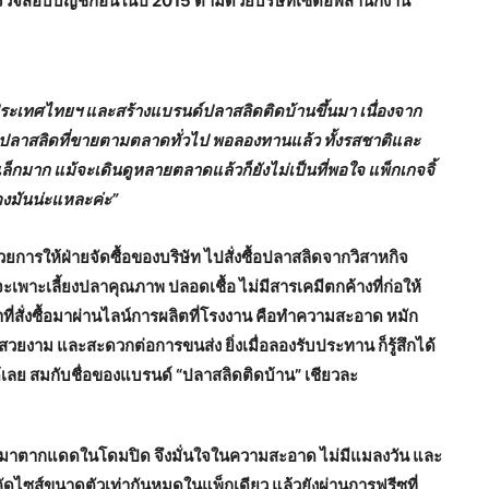
ัทตรวจสอบบัญชีก่อนในปี 2015 ตามด้วยบริษัทเซ็ตอัพสำนักงาน
๊ป ประเทศไทยฯ และสร้างแบรนด์ปลาสลิดติดบ้านขึ้นมา เนื่องจาก
งปลาสลิดที่ขายตามตลาดทั่วไป พอลองทานแล้ว ทั้งรสชาติและ
เล็กมาก แม้จะเดินดูหลายตลาดแล้วก็ยังไม่เป็นที่พอใจ แพ็กเกจจิ้
ของมันน่ะแหละค่ะ”
จด้วยการให้ฝ่ายจัดซื้อของบริษัท ไปสั่งซื้อปลาสลิดจากวิสาหกิจ
เพาะเลี้ยงปลาคุณภาพ ปลอดเชื้อ ไม่มีสารเคมีตกค้างที่ก่อให้
ที่สั่งซื้อมาผ่านไลน์การผลิตที่โรงงาน คือทำความสะอาด หมัก
ยงาม และสะดวกต่อการขนส่ง ยิ่งเมื่อลองรับประทาน ก็รู้สึกได้
ลย สมกับชื่อของแบรนด์ “ปลาสลิดติดบ้าน” เชียวละ
ปลามาตากแดดในโดมปิด จึงมั่นใจในความสะอาด ไม่มีแมลงวัน และ
ยคัดไซส์ขนาดตัวเท่ากันหมดในแพ็กเดียว แล้วยังผ่านการฟรีซที่