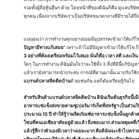
รวมทั้งผู้ถือหุ้นอื่นๆ ด้วย โดยหน้าที่ของดิฉันก็คือ ดูแลบริ
ทุกคน เนื่องจากบริษัทเราเป็นบริษัทขนาดกลางที่มีรายได
แน่นอนว่า การทำงานทุกอย่างย่อมมีอุปสรรคเข้ามาให้แก้ไขอ
ปัญหามีทางแก้เสมอ”
เพราะถ้าไม่มีปัญหาเข้ามาให้แก้ไข ก
3 อย่างที่ต้องเตรียมพร้อมไว้เสมอ นั่นก็คือ เวลา สติ และเงิน
ใดๆ ในการทำงาน ดิฉันมั่นใจว่าจะใช้ทั้ง 3 สิ่งที่มีนี้แก้ป
แล้วเรายังสามารถนำประสบ การณ์ที่ผ่านมานั้น มาปรับใช้เ
แบรนด์ปลาสลิดติดบ้าน
ด้วยเช่นกัน แต่ก็ต้องเรียนรู้กันไป
สำหรับสินค้าแบรนด์ปลาสลิดติดบ้าน ดิฉันเริ่มต้นธุรกิจนี้เมื
อาหารแช่แข็งส่งขายตามซูเปอร์มาร์เก็ตที่สหรัฐฯ เป็นส่วนให
ประมาณ 15 ปี ทำให้รู้ว่าผลิตภัณฑ์อาหารแช่แข็งนั้นลูก
โซนที่คนเอเชียอาศัยอยู่ด้วยแล้ว ยิ่งชอบมาก ส่วนเหตุผลที
แล้วรู้สึกว่าตัวเองมีเวลาว่างเยอะมาก คือดิฉันจะเข้าไปตรวจโ