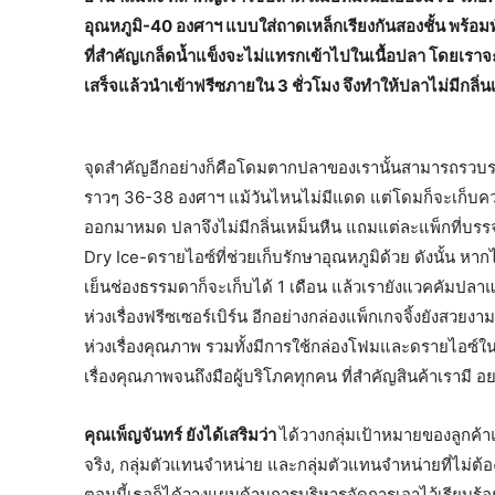
อุณหภูมิ-40 องศาฯ แบบใส่ถาดเหล็กเรียงกันสองชั้น พร้อมท
ที่สำคัญเกล็ดน้ำแข็งจะไม่แทรกเข้าไปในเนื้อปลา โดยเรา
เสร็จแล้วนำเข้าฟรีซภายใน 3 ชั่วโมง จึงทำให้ปลาไม่มีกลิ
จุดสำคัญอีกอย่างก็คือโดมตากปลาของเรานั้นสามารถรวบร
ราวๆ 36-38 องศาฯ แม้วันไหนไม่มีแดด แต่โดมก็จะเก็บควา
ออกมาหมด ปลาจึงไม่มีกลิ่นเหม็นหืน แถมแต่ละแพ็กที่บรรจุ
Dry Ice-ดรายไอซ์ที่ช่วยเก็บรักษาอุณหภูมิด้วย ดังนั้น หากไ
เย็นช่องธรรมดาก็จะเก็บได้ 1 เดือน แล้วเรายังแวคคัมปลาแบ
ห่วงเรื่องฟรีซเซอร์เบิร์น อีกอย่างกล่องแพ็กเกจจิ้งยังส
ห่วงเรื่องคุณภาพ รวมทั้งมีการใช้กล่องโฟมและดรายไอซ์ใน
เรื่องคุณภาพจนถึงมือผู้บริโภคทุกคน ที่สำคัญสินค้าเรามี อ
คุณเพ็ญจันทร์ ยังได้เสริมว่า
ได้วางกลุ่มเป้าหมายของลูกค้าแ
จริง, กลุ่มตัวแทนจำหน่าย และกลุ่มตัวแทนจำหน่ายที่ไม่ต้องล
ตอนนี้เธอก็ได้วางแผนด้านการบริหารจัดการเอาไว้เรียบร้อย