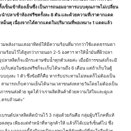
ั้งเข็นเข้าห้องเย็นซึ่ง เป็นการถนอมอาหารแบบคุณภาพไม่เปลี่ยน
จะนำปลาเข้าห้องฟรีซครั้งละ 8 ตัน และด้วยความที่เราตากแดด
่นเหม็นตุ เนื่องจากได้ตากแดดในปริมาณที่พอเหมาะ 1 แดดแล้ว
วมพลังงานแสงอาทิตย์ให้มีความร้อนที่มากกว่าใช้แดดธรรมดา
มร้อนไว้ได้สูงกว่าภายนอก 2-5 องศาฯ ทาให้น้ำมันที่ผิวปลา
ปลาสลิดก็จะมีกระดาษซับน้ำทุกตัวเลยค่ะ เมื่อมีการขนส่งก็จะมี
ปเก็บต่อในช่องฟรีซก็จะเก็บได้นานถึง 6 เดือน แต่ถ้าเก็บในตู้
บถุงละ 1 ตัว ซึ่งข้อดีก็คือ หากรับประทานไม่หมดก็ไม่ต้องเป็น
วยงาม สามารถเก็บความเย็นได้นานเวลาขนส่งหลายวันโดยไม่ต้องเป็น
การขนส่งด้วย พูดได้ว่าเราผลิตสินค้าด้วยความใส่ใจและดูแล
ย.ครบถ้วนค่ะ”
บรนด์ปลาสลิดติดบ้านไว้ 3 กลุ่มด้วยกันคือ กลุ่มผู้บริโภคที่แท้
งทุน เพียงแต่ทำหน้าที่หาลูกค้าให้ แล้วก็ได้เปอร์เซ็นต์ไป ซึ่ง
แล้ว นอกจากนี้ยังมีการเปิดแฟรนไชส์สำหรับผู้ที่สนใจอีกด้วย