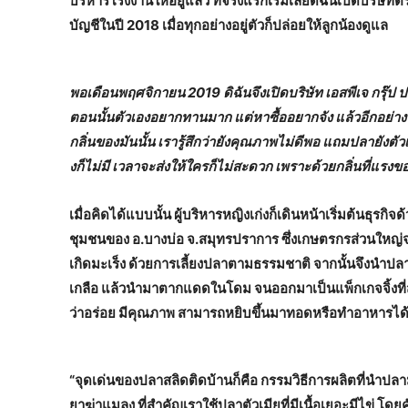
บริหารโรงงานให้อยู่แล้ว ที่จริงแรกเริ่มเลยดิฉันเปิดบริษ
บัญชีในปี 2018 เมื่อทุกอย่างอยู่ตัวก็ปล่อยให้ลูกน้องดูแล
พอเดือนพฤศจิกายน
2019 ดิฉันจึงเปิดบริษัท เอสพีเจ กรุ
ตอนนั้นตัวเองอยากทานมาก แต่หาซื้ออยากจัง แล้วอีกอย่า
กลิ่นของมันนั้น เรารู้สึกว่ายังคุณภาพไม่ดีพอ แถมปลายังตัว
งก็ไม่มี เวลาจะส่งให้ใครก็ไม่สะดวก เพราะด้วยกลิ่นที่แรง
เมื่อคิดได้แบบนั้น ผู้บริหารหญิงเก่งก็เดินหน้าเริ่มต้นธุรกิ
ชุมชนของ อ.บางบ่อ จ.สมุทรปราการ ซึ่งเกษตรกรส่วนใหญ่จะ
เกิดมะเร็ง ด้วยการเลี้ยงปลาตามธรรมชาติ จากนั้นจึงนำปลา
เกลือ แล้วนำมาตากแดดในโดม จนออกมาเป็นแพ็กเกจจิ้งที่สว
ว่าอร่อย มีคุณภาพ สามารถหยิบขึ้นมาทอดหรือทำอาหารได้เ
“จุดเด่นของปลาสลิดติดบ้านก็คือ กรรมวิธีการผลิตที่นำ
ยาฆ่าแมลง ที่สำคัญเราใช้ปลาตัวเมียที่มีเนื้อเยอะมีไข่ โด