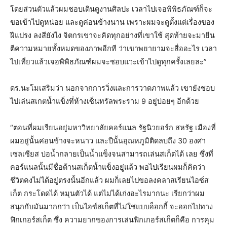
โดยส่วนตัวแล้วผมชอบเดินดูงานศิลปะ เวลาไปเจอพิพิธภัณฑ์ก็จะ
ขอเข้าไปดูหน่อย และดูค่อนข้างนาน เพราะผมจะดูตั้งแต่เรื่องของ
ฝีแปรง ลงสียังไง จิตกรเขาจะคิดทุกอย่างที่เขาใช้ สุดท้ายจะมายืน
ตีความหมายทั้งหมดของภาพอีกที ว่าเขาพยายามจะสื่ออะไร เวลา
ไปเที่ยวแล้วเจอพิพิธภัณฑ์ผมจะชอบแวะเข้าไปดูทุกครั้งเลยละ”
ดร.นะโมเสริมว่า นอกจากการวิ่งและการวาดภาพแล้ว เขายังชอบ
ไปเล่นสเกตน้ำแข็งที่ห้างเซ็นทรัลพระราม 9 อยู่บ่อยๆ อีกด้วย
“ตอนที่ผมเรียนอยู่มหาวิทยาลัยคอร์แนล รัฐนิวยอร์ก สหรัฐ เมืองที่
ผมอยู่นั้นค่อนข้างจะหนาว และปีนั้นอุณหภูมิติดลบถึง 30 องศา
เซลเซียส บ่อน้ำกลายเป็นน้ำแข็งจนสามารถเล่นสเก็ตได้ เลย ซึ่งที่
คอร์แนลนั้นมีชื่อด้านสเก็ตน้ำแข็งอยู่แล้ว พอไปเรียนผมก็คิดว่า
ชีวิตคงไม่ได้อยู่ตรงนั้นอีกแล้ว ผมก็เลยไปขอลงคลาสเรียนไอซ์ส
เก็ต กระโดดได้ หมุนตัวได้ แต่ไม่ได้เก่งอะไรมากนะ เรียกว่าผม
สนุกกับมันมากกว่า เป็นไอซ์สเก็ตที่ไม่ใช่แบบฮ็อกกี้ จะออกไปทาง
ฟิกเกอร์สเก็ต ซึ่ง ความยากของการเล่นฟิกเกอร์สเก็ตก็คือ การคุม