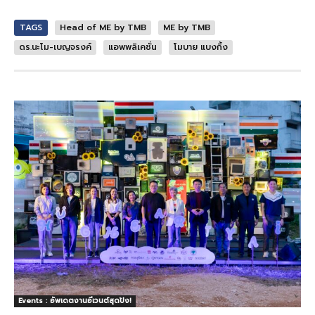
TAGS
Head of ME by TMB
ME by TMB
ดร.นะโม-เบญจรงค์
แอพพลิเคชั่น
โมบาย แบงกิ้ง
Events : อัพเดตงานอีเวนต์สุดปัง!