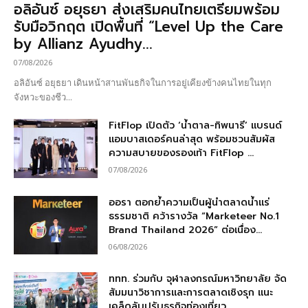
อลิอันซ์ อยุธยา ส่งเสริมคนไทยเตรียมพร้อม
รับมือวิกฤต เปิดพื้นที่ “Level Up the Care
by Allianz Ayudhy...
07/08/2026
อลิอันซ์ อยุธยา เดินหน้าสานพันธกิจในการอยู่เคียงข้างคนไทยในทุก
จังหวะของชีว...
FitFlop เปิดตัว ‘น้ำตาล-ทิพนารี’ แบรนด์
แอมบาสเดอร์คนล่าสุด พร้อมชวนสัมผัส
ความสบายของรองเท้า FitFlop ...
07/08/2026
ออรา ตอกย้ำความเป็นผู้นำตลาดน้ำแร่
ธรรมชาติ คว้ารางวัล “Marketeer No.1
Brand Thailand 2026” ต่อเนื่อง...
06/08/2026
ททท. ร่วมกับ จุฬาลงกรณ์มหาวิทยาลัย จัด
สัมมนาวิชาการและการตลาดเชิงรุก แนะ
เคล็ดลับปรับธุรกิจท่องเที่ยว...