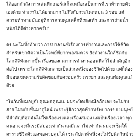
ได้ออกกำลัง การเล่นฟิกเกอร์สเก็ตเหมือนเป็นการที่เราท้าทายตัว
เองด้วย ท่าเราไม่ได้ยากมาก ไม่ถึงกับกระโดดหมุน 3 รอบ แต่
ความท้าทายมันอยู่ที่การควบคุมเหล็กที่รองเท้า และการถ่ายน้ำ
หนักได้ดีต่างหากครับ”
ดร.นะโมทิ้งท้ายว่า การบาลานซ์เรื่องการทำงานและการใช้ชีวิต
สำหรับเขาคิดว่าเป็นโจทย์ที่ยากพอสมควร ยิ่งทำงานใกล้ชิดกับ
โลกดิจิทัลมากขึ้น เรื่องของเวลาการทำงานออฟฟิศก็ไม่สำคัญอีก
ต่อไป เพราะโลกดิจิทัลกลายเป็นส่วนหนึ่งของชีวิตไปด้วย แต่ก็ต้อง
มีขอบเขตความรับผิดชอบกับครอบครัว ภรรยา และคุณพ่อคุณแม่
ด้วย
“ในวันที่ผมอยู่กับคุณพ่อคุณแม่ ผมจะปิดเสียงมือถือเลย จะไม่รับ
สาย ไม่หยิบขึ้นมาดูไลน์ เพราะรู้สึกว่าสุดท้ายทรัพยากรของมนุษย์
ที่สำคัญที่สุดมันไม่ใช่เรื่องแรงและเรื่องสมอง แต่เป็นเรื่องเวลา ทุก
คนอาจจะมีแรงมีสมองเท่ากัน แต่มีเวลาไม่เท่ากัน ผมจะเซ็ตให้
ตารางชีวิตตัวเองพอควบคุมได้ เช่น สัปดาห์หนึ่งจะไม่รับนัดกินข้าว