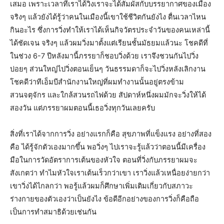
เสมอ เพราะเวลาที่เราได้วิ่งเราจะได้สัมผัสกับบรรยากาศของเมือง
จริงๆ แล้วยังได้รู้ว่าคนในเมืองนี้เขาใช้ชีวิตกันยังไง ตื่นเวลาไหน
กินอะไร ซึ่งการวิ่งทำให้เราได้เห็นกิจวัตรประจำวันของคนเหล่านี้
ได้ชัดเจน จริงๆ แล้วผมวิ่งมาตั้งแต่เรียนชั้นมัธยมแล้วนะ โชคดีที่
ในช่วง 6-7 ปีหลังมานี้ภรรยาก็ชอบวิ่งด้วย เราจึงชวนกันไปวิ่ง
บ่อยๆ ส่วนใหญ่ไปวิ่งตอนเย็นๆ วันธรรมดาก็จะไปวิ่งหลังเลิกงาน
โชคดีว่าทีเอ็มบีสำนักงานใหญ่ที่ผมทำงานนั้นอยู่ตรงข้าม
สวนจตุจักร และใกล้สวนรถไฟด้วย สัปดาห์หนึ่งผมมักจะวิ่งให้ได้
สองวัน แต่ภรรยาผมตอนนี้เธอวิ่งทุกวันเลยครับ
สิ่งที่เราได้จากการวิ่ง อย่างแรกก็คือ สุขภาพที่แข็งแรง อย่างที่สอง
คือ ได้รู้จักตัวเองมากขึ้น พอวิ่งๆ ไปเราจะรู้แล้วว่าตอนนี้มีเครื่อง
มือในการวัดอัตราการเต้นของหัวใจ ตอนที่วิ่งกับภรรยาผมจะ
สังเกตว่า ทำไมหัวใจเราเต้นเร็วกว่าเขา เราวิ่งแล้วเหนื่อยง่ายกว่า
เขาวิ่งได้ไกลกว่า พอรู้แล้วผมก็ศึกษาเพิ่มเติมเกี่ยวกับสภาวะ
ร่างกายของตัวเองว่าเป็นยังไง ข้อดีอีกอย่างของการวิ่งก็คือถือ
เป็นการทำสมาธิด้วยเช่นกัน