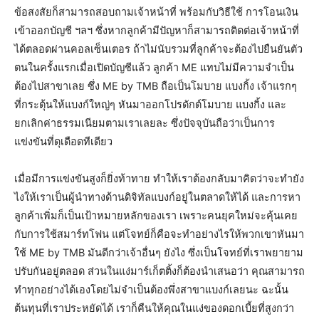
ข้อสงสัยก็สามารถสอบถามเจ้าหน้าที่ พร้อมกับวิธีใช้ การโอนเงิน
เข้าออกบัญชี ฯลฯ ซึ่งหากลูกค้ามีปัญหาก็สามารถติดต่อเจ้าหน้าที่
ได้ตลอดผ่านคอลเซ็นเตอร ถ้าไม่นับรวมที่ลูกค้าจะต้องไปยืนยันตัว
ตนในครั้งแรกเมื่อเปิดบัญชีแล้ว ลูกค้า ME แทบไม่มีความจำเป็น
ต้องไปสาขาเลย ซึ่ง ME by TMB ถือเป็นโมบาย แบงกิ้ง เจ้าแรกๆ
ที่กระตุ้นให้แบงก์ใหญ่ๆ หันมาออกโปรดักต์โมบาย แบงกิ้ง และ
ยกเลิกค่าธรรมเนียมตามเราเลยละ ซึ่งปัจจุบันถือว่าเป็นการ
แข่งขันที่ดุเดือดทีเดียว
เมื่อมีการแข่งขันสูงก็ยิ่งท้าทาย ทำให้เราต้องกลับมาคิดว่าจะทำยัง
ไงให้เราเป็นผู้นำทางด้านดิจิทัลแบงก์อยู่ในตลาดให้ได้ และการหา
ลูกค้าเพิ่มก็เป็นเป้าหมายหลักของเรา เพราะคนยุคใหม่จะคุ้นเคย
กับการใช้สมาร์ทโฟน แต่โจทย์ก็คือจะทำอย่างไรให้พวกเขาหันมา
ใช้ ME by TMB มันดีกว่าเจ้าอื่นๆ ยังไง ซึ่งเป็นโจทย์ที่เราพยายาม
ปรับกันอยู่ตลอด ส่วนในแง่มาร์เก็ตติ้งก็ต้องนำเสนอว่า คุณสามารถ
ทำทุกอย่างได้เองโดยไม่จำเป็นต้องพึ่งสาขาแบงก์เลยนะ ฉะนั้น
ต้นทุนที่เราประหยัดได้ เราก็คืนให้คุณในแง่ของดอกเบี้ยที่สูงกว่า