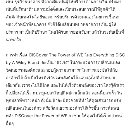
เช่น ธุรกิจธนาคาร ที่จากเดิมเป็นผู้ให้บริการด้านการเงิน ปรับมา
เป็นที่ปรึกษาด้านความมั่งคั่งและเปิดประสบการณ์ให้ลูกค้าได้
สัมผัสกับเทคโนโลยีของการรับบริการด้วยตนเองโดยการชี้แนะ
ของเจ้าหน้าที่ธนาคาร ซึ่งก็ได้เปลี่ยนบทบาทจากการเป็น ผู้ให้
บริการ มาเป็นที่ปรึกษา โดยได้รับการยอมรับมาแล้วในระดับเป็นที่
น่าพอใจ
การทำเรื่อง DiSCover The Power of WE โดย Everything DiSC
by A Wiley Brand จะเป็น ”ตัวเร่ง” ในกระบวนการเปลี่ยนแปลง
วัฒนธรรมองค์กรและกอบกู้ความสามารถในการแข่งขันให้กับ
องค์กรได้ ถ้าเมื่อไหร่ที่
เรา
รวมพลังกันได้ และมุ่งไปที่เป้าหมาย
เดียวกัน
เรา
จะไปได้ไกล และไปได้เร็วด้วยพลังของ
เรา
ใครรู้ตัวเร็ว
ก็เปลี่ยนได้เร็ว หมดยุคปลาใหญ่กินปลาเล็กแล้ว ตอนนี้ปลาเร็วกิน
ทุกปลาที่ขวางหน้า ดังนั้น ถ้าจะมีตัวช่วยที่ทำให้คุณสามารถปรับ
เปลี่ยนคนในองค์กร หรือวัฒนธรรมองค์กรได้เร็วขึ้น การค้นพบ
พลัง DiSCover the Power of WE จะช่วยให้คุณไปได้เร็วกว่าคน
อื่นๆ