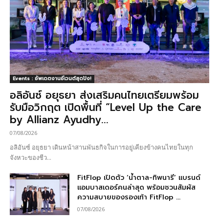
Events : อัพเดตงานอีเวนต์สุดปัง!
อลิอันซ์ อยุธยา ส่งเสริมคนไทยเตรียมพร้อม
รับมือวิกฤต เปิดพื้นที่ “Level Up the Care
by Allianz Ayudhy...
07/08/2026
อลิอันซ์ อยุธยา เดินหน้าสานพันธกิจในการอยู่เคียงข้างคนไทยในทุก
จังหวะของชีว...
FitFlop เปิดตัว ‘น้ำตาล-ทิพนารี’ แบรนด์
แอมบาสเดอร์คนล่าสุด พร้อมชวนสัมผัส
ความสบายของรองเท้า FitFlop ...
07/08/2026