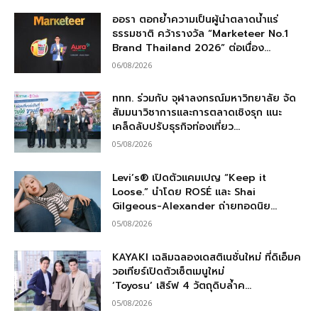
ออรา ตอกย้ำความเป็นผู้นำตลาดน้ำแร่
ธรรมชาติ คว้ารางวัล “Marketeer No.1
Brand Thailand 2026” ต่อเนื่อง...
06/08/2026
ททท. ร่วมกับ จุฬาลงกรณ์มหาวิทยาลัย จัด
สัมมนาวิชาการและการตลาดเชิงรุก แนะ
เคล็ดลับปรับธุรกิจท่องเที่ยว...
05/08/2026
Levi’s® เปิดตัวแคมเปญ “Keep it
Loose.” นำโดย ROSÉ และ Shai
Gilgeous-Alexander ถ่ายทอดนิย...
05/08/2026
KAYAKI เฉลิมฉลองเดสติเนชั่นใหม่ ที่ดิเอ็มค
วอเทียร์เปิดตัวเซ็ตเมนูใหม่
‘Toyosu’ เสิร์ฟ 4 วัตถุดิบล้ำค...
05/08/2026