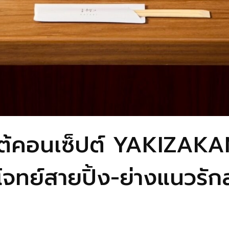
ใต้คอนเซ็ปต์ YAKIZAKA
อบโจทย์สายปิ้ง-ย่างแนวรั