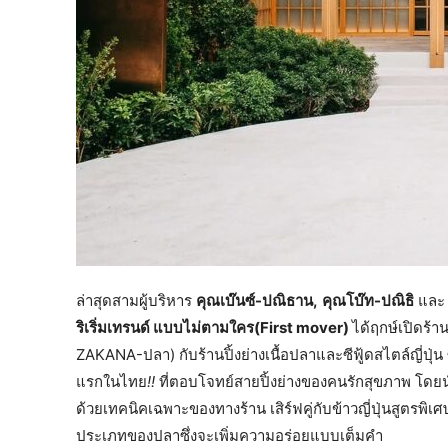
ล่าสุดสามผู้บริหาร
คุณเบ๊นซ์-ปณิธาน,
คุณโบ๊ท-ปณิธิ
แล
ริเริ่มเทรนด์ แบบไม่ตามใคร(First mover)
ได้ฤกษ์เปิดร้า
ZAKANA-ปลา) กับร้านปิ้งย่างเนื้อปลาและซีฟู้ดสไตล์ญี่ปุ่น 
แรกในไทย
!!
ที่ตอบโจทย์สายปิ้งย่างของคนรักสุขภาพ โดยนำ
ด้วยเทคนิคเฉพาะของทางร้าน เสิร์ฟคู่กับข้าวญี่ปุ่นสูตรพิ
ประเภทของปลาซึ่งจะเพิ่มความอร่อยแบบเต็มคำ