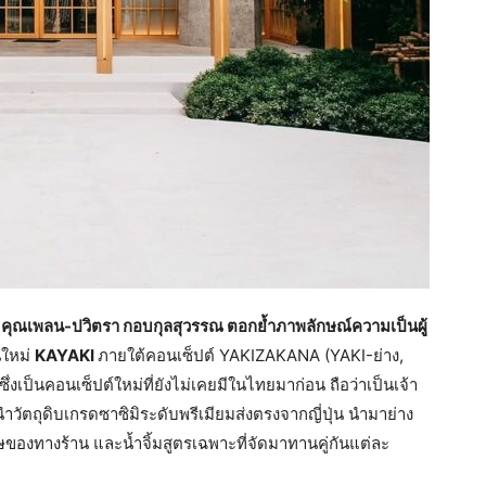
ะ
คุณเพลน-ปวิตรา กอบกุลสุวรรณ ตอกย้ำภาพลักษณ์ความเป็นผู้
นใหม่
KAYAKI
ภายใต้คอนเซ็ปต์ YAKIZAKANA (YAKI-ย่าง,
ซึ่งเป็นคอนเซ็ปต์ใหม่ที่ยังไม่เคยมีในไทยมาก่อน ถือว่าเป็นเจ้า
วัตถุดิบเกรดซาซิมิระดับพรีเมียมส่งตรงจากญี่ปุ่น นำมาย่าง
เศษของทางร้าน และน้ำจิ้มสูตรเฉพาะที่จัดมาทานคู่กันแต่ละ