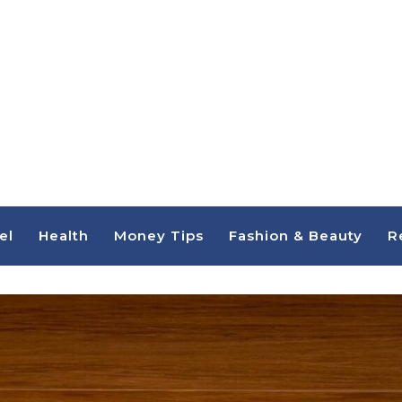
el
Health
Money Tips
Fashion & Beauty
R