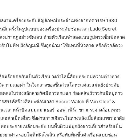
งในผลงานเครื่องประดับสัญลักษณ์ประจำเมซงจากทศวรรษ 1930
อีกครั้งในรูปแบบของเครื่องประดับซ่อนเวลา Ludo Secret
คงปรากฏอย่างชัดเจน ด้วยตัวเรือนจำลองแบบรูปทรงเข็มขัดคาด
ับโมทีฟ ฝังอัญมณี ซึ่งถูกนำมาใช้แทนที่หัวคาด หรือตัวกลัดวง
่ยมร้อยต่อกันเป็นตัวเรือน วงกำไลนี้คือบทระดมความต่างทาง
ีความเลอค่า ในใจกลางของชิ้นส่วนโลหะแต่ละแผ่นยังประดับ
งสอดลงในร่องสลักลายรัศมีดาวหกแฉก ก่อผลลัพธ์ราวกับมีหมู่ดาว
รรค์สร้างศิลปะซ่อนเวลา Secret Watch ที่ Van Cleef &
ซ่อนเวลาหน้าปัดแม่มุกมาเธอร์-ออฟ-เพิร์ล ขาวกระจ่างล้อมเพชร
งเลอค่าเม็ดเดี่ยว ซึ่งผ่านการเจียระไนทรงหลังเบี้ยล้อมเพชร อาศัย
อประกายเหลื่อมระยับ บนพื้นผิวแม่มุกฝังดาวเดี่ยวสำหรับเป็น
ียงยกฝาครอบโมทิฟฝังไพลิน หรือทับทิมขึ้นตัวเรือนแบบซ่อน