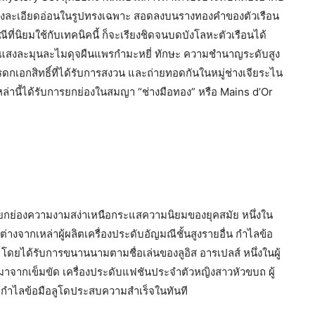
ย่างละเอียดอ่อนในรูปทรงเฉพาะ สอดลงบนรางทองคำของตัวเรือน
ณีที่นิยมใช้กับเทคนิคนี้ ก็จะเรียงชิดจนบดบังโลหะตัวเรือนได้
อแสงละมุนละไมดุจผืนแพรกำมะหยี่ ทักษะ ความชำนาญระดับสูง
ดกเอกสิทธิ์ที่ได้รับการสงวน และถ่ายทอดกันในหมู่ช่างเจียระไน
เหล่านี้ได้รับการยกย่องในสมญา “ช่างมือทอง” หรือ Mains d’Or
นยกย่องความงามสง่าเหนือกระแสความนิยมของยุคสมัย หนึ่งใน
างจากเหล่าผู้ผลิตเครื่องประดับอัญมณีชั้นสูงรายอื่น กำไลข้อ
34 โดยได้รับการขนานนามตามชื่อเล่นของลูอิส อารเปลส์ หนึ่งในผู้
มาจากเข็มขัด เครื่องประดับแฟชันประจำตัวหญิงสาวหัวขบถ ผู้
ห้กำไลข้อมือลูโดประสบความสำเร็จในทันที