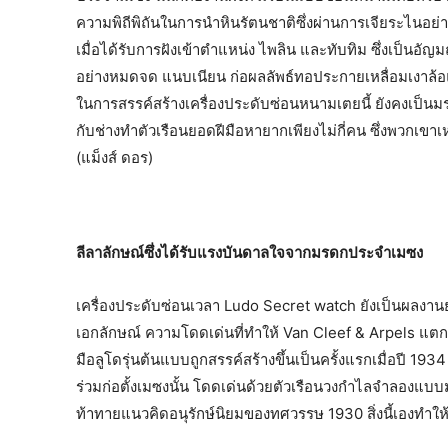
ความพิถีพิถันในการนำหินรัตนชาติซึ่งผ่านการเจียระไนอ
เมื่อได้รับการฝังเข้าตำแหน่ง ไพลิน และทับทิม ซึ่งเป็นอัญม
อย่างหมดจด แนบเนียน ก่อผลลัพธ์ทอประกายเหลื่อมเงาล้
ในการสรรค์สร้างเครื่องประดับซ่อนหนามเตยนี้ ยังคงเป็นมร
กับช่างทำตัวเรือนยอดฝีมือหายากเพียงไม่กี่คน ซึ่งพวกเขา
(แม็งส์ ดอร)
ลีลาลักษณ์ซึ่งได้รับแรงบันดาลใจจากมรดกประจำเมซง
เครื่องประดับซ่อนเวลา Ludo Secret watch ยังเป็นผลงา
เอกลักษณ์ ความโดดเด่นที่ทำให้ Van Cleef & Arpels แตกต่
มือลูโดรุ่นต้นแบบถูกสรรค์สร้างขึ้นเป็นครั้งแรกเมื่อปี 19
ร่วมก่อตั้งเมซงนั้น โดดเด่นด้วยตัวเรือนวงกำไลจำลองแบบ
ท้าทายแนวคิดอนุรักษ์นิยมของทศวรรษ 1930 สิ่งนี้เองทำใ