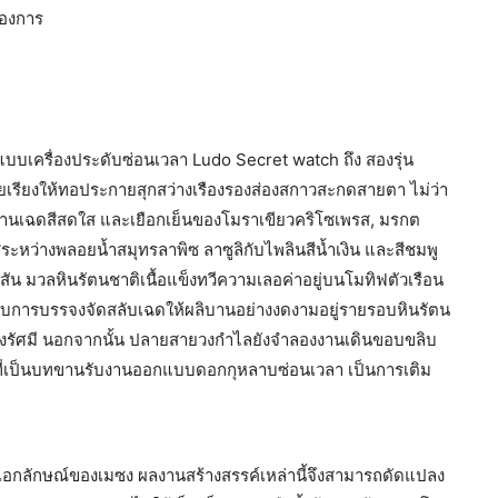
้องการ
แบบเครื่องประดับซ่อนเวลา Ludo Secret watch ถึง สองรุ่น
เรียงให้ทอประกายสุกสว่างเรืองรองส่องสกาวสะกดสายตา ไม่ว่า
ผสานเฉดสีสดใส และเยือกเย็นของโมราเขียวคริโซเพรส, มรกต
ีระหว่างพลอยน้ำสมุทรลาพิซ ลาซูลิกับไพลินสีน้ำเงิน และสีชมพู
มวลหินรัตนชาติเนื้อแข็งทวีความเลอค่าอยู่บนโมทิฟตัวเรือน
บการบรรจงจัดสลับเฉดให้ผลิบานอย่างงดงามอยู่รายรอบหินรัตน
ี่ยงวงรัศมี นอกจากนั้น ปลายสายวงกำไลยังจำลองงานเดินขอบขลิบ
ีที่เป็นบทขานรับงานออกแบบดอกกุหลาบซ่อนเวลา เป็นการเติม
เอกลักษณ์ของเมซง ผลงานสร้างสรรค์เหล่านี้จึงสามารถดัดแปลง