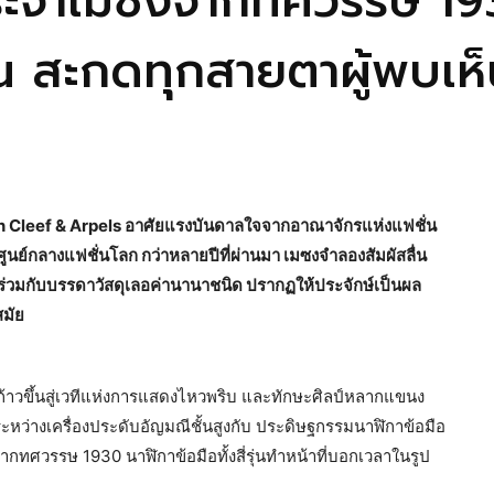
ระจำเมซงจากทศวรรษ 19
 สะกดทุกสายตาผู้พบเห็น
6 Van Cleef & Arpels อาศัยแรงบันดาลใจจากอาณาจักรแห่งแฟชั่น
นย์กลางแฟชั่นโลก กว่าหลายปีที่ผ่านมา เมซงจำลองสัมผัสลื่น
วมกับบรรดาวัสดุเลอค่านานาชนิด ปรากฏให้ประจักษ์เป็นผล
สมัย
ก้าวขึ้นสู่เวทีแห่งการแสดงไหวพริบ และทักษะศิลป์หลากแขนง
ะหว่างเครื่องประดับอัญมณีชั้นสูงกับ ประดิษฐกรรมนาฬิกาข้อมือ
กทศวรรษ 1930 นาฬิกาข้อมือทั้งสี่รุ่นทำหน้าที่บอกเวลาในรูป