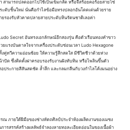
กา สามารถปลดออกไปใช้เป็นเข็มกลัด หรือจี้สร้อยคอร้อยสายโซ่
ะดับชิ้นใหม่ นั่นคือกำไลข้อมือทรงปลอกอันโดดเด่นด้วยราย
ายรองรับหัวคาดปลายสายประดับหินรัตนชาติเลอค่า
 Ludo Secret อันทรงเอกลักษณ์อีกสองรุ่น คือตัวเรือนทองคำขาว
ม ด้วยแรงบันดาลใจจากเครื่องประดับซ่อนเวลา Ludo Hexagone
งคู่ทวีความอ่อนช้อย ให้ความรู้สึกสดใส มีชีวิตชีวาด้วยห่วง
 ซึ่งติดตั้งฝาครอบรองรับงานฝังทับทิม หรือไพลินขึ้นตัว
ทอประกายสีสันสดชัด ล้ำลึก และกลมกลืนกับวงกำไลโค้งมนอย่าง
รณ ภายใต้ฝีมือของช่างหัตถศิลป์ประจำห้องผลิตงานของเมซง
นการสรรค์สร้างผลลัพธ์จำลองลายทอละเอียดอ่อนในของเนื้อผ้า