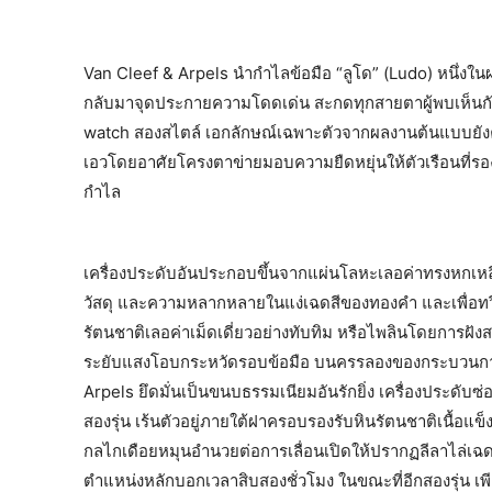
Van Cleef & Arpels นำกำไลข้อมือ “ลูโด” (Ludo) หนึ่
กลับมาจุดประกายความโดดเด่น สะกดทุกสายตาผู้พบเห็นกัน
watch สองสไตล์ เอกลักษณ์เฉพาะตัวจากผลงานต้นแบบยัง
เอวโดยอาศัยโครงตาข่ายมอบความยืดหยุ่นให้ตัวเรือนที่รองร
กำไล
เครื่องประดับอันประกอบขึ้นจากแผ่นโลหะเลอค่าทรงหกเหลี
วัสดุ และความหลากหลายในแง่เฉดสีของทองคำ และเพื่อทว
รัตนชาติเลอค่าเม็ดเดี่ยวอย่างทับทิม หรือไพลินโดยการฝั
ระยับแสงโอบกระหวัดรอบข้อมือ บนครรลองของกระบวนการส
Arpels ยึดมั่นเป็นขนบธรรมเนียมอันรักยิ่ง เครื่องประดับ
สองรุ่น เร้นตัวอยู่ภายใต้ฝาครอบรองรับหินรัตนชาติเนื้อแข็
กลไกเดือยหมุนอำนวยต่อการเลื่อนเปิดให้ปรากฏลีลาไล่เฉดท
ตำแหน่งหลักบอกเวลาสิบสองชั่วโมง ในขณะที่อีกสองรุ่น เพ