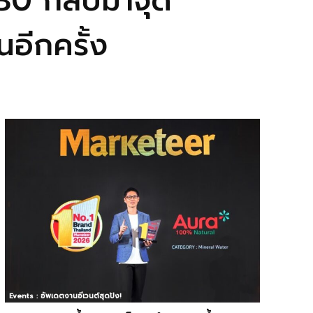
30 กลับมาจุด
อีกครั้ง
Events : อัพเดตงานอีเวนต์สุดปัง!