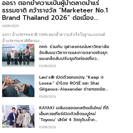
ออรา ตอกย้ำความเป็นผู้นำตลาดน้ำแร่
ธรรมชาติ คว้ารางวัล “Marketeer No.1
Brand Thailand 2026” ต่อเนื่อง...
06/08/2026
ออรา น้ำแร่ธรรมชาติ 100% ตอกย้ำความสำเร็จในฐานะแบรนด์
น้ำแร่ธรรมชาติที่ครอง...
ททท. ร่วมกับ จุฬาลงกรณ์มหาวิทยาลัย
จัดสัมมนาวิชาการและการตลาดเชิงรุก
แนะเคล็ดลับปรับธุรกิจท่องเที่ยว...
05/08/2026
Levi’s® เปิดตัวแคมเปญ “Keep it
Loose.” นำโดย ROSÉ และ Shai
Gilgeous-Alexander ถ่ายทอดนิย...
05/08/2026
KAYAKI เฉลิมฉลองเดสติเนชั่นใหม่ ที่ดิ
เอ็มควอเทียร์เปิดตัวเซ็ตเมนูใหม่
‘Toyosu’ เสิร์ฟ 4 วัตถุดิบล้ำค...
05/08/2026