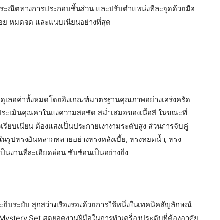
ระณีตทางการประกอบชิ้นส่วน และปรับตำแหน่งทีละจุดด้วยมือ
้อย หมดจด และแนบเนียนอย่างที่สุด
ดุเลอค่าทั้งหมดโดยอิงเกณฑ์มาตรฐานคุณภาพอย่างเคร่งครัด
 ประเมินคุณค่าในแง่ความสดชัด สม่ำเสมอของเนื้อสี ในขณะที่
ิวเรียบเนียน ต้องแสงเป็นประกายเงางามระดับสูง ส่วนการจับคู่
ไนในรูปทรงอันหลากหลายอย่างทรงหลังเบี้ย, ทรงหยดน้ำ, ทรง
งานที่ละเอียดอ่อน ซับซ้อนเป็นอย่างยิ่ง
บระยับ สุกสว่างเรืองรองด้วยการใช้หนึ่งในเทคนิคสัญลักษณ์
Mystery Set สุดยอดงานฝีมือในการทำเครื่องประดับที่ต้องอาศัย