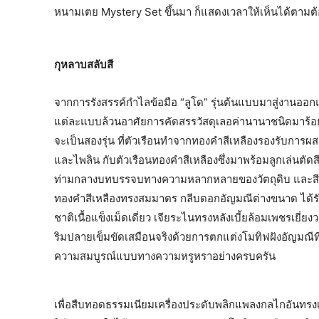
หนามเตย Mystery Set ขึ้นมา ก็แสดงเวลาให้เห็นได้ตามต
กุหลาบสลับสี
จากการรังสรรค์กำไลข้อมือ “ลูโด” รุ่นต้นแบบมาสู่งานออก
แต่ละแบบล้วนอาศัยการคัดสรรวัสดุเลอค่านานาชนิดมาร้อย
จะเป็นสองรุ่น ที่ตัวเรือนทำจากทองคำสีเหลืองรองรับการ
และไพลิน กับตัวเรือนทองคำสีเหลืองซึ่งมาพร้อมลูกเล่นตัดส
ท่ามกลางบทบรรจบทางความหลากหลายของวัตถุดิบ และสีสัน 
ทองคำสีเหลืองทรงสมมาตร กลีบดอกอัญมณีต่างขนาด ได้รั
ชาติเนื้อแข็งเม็ดเดี่ยว เจียระไนทรงหลังเบี้ยล้อมเพชรเย
ริมปลายเข็มขัดเสมือนจริงด้วยการตกแต่งโมทิฟฝังอัญมณ
ความสมบูรณ์แบบทางความหรูหราอย่างครบครัน
เพื่อสืบทอดธรรมเนียมเครื่องประดับพลิกแพลงกลไกอันทรง