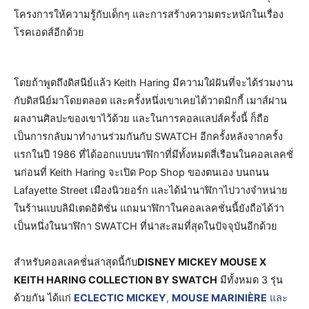
โครงการให้ความรู้กับเด็กๆ และการสร้างความตระหนักในเรื่อง
โรคเอดส์อีกด้วย
โดยถ้าพูดถึงดิสนีย์แล้ว Keith Haring มีความใฝ่ฝันที่จะได้ร่วมงาน
กับดิสนีย์มาโดยตลอด และครั้งหนึ่งเขาเคยได้วาดมิกกี้ เมาส์ผ่าน
ผลงานศิลปะของเขาไว้ด้วย และในการคอลแลปส์ครั้งนี้ ก็ถือ
เป็นการกลับมาทำงานร่วมกันกับ SWATCH อีกครั้งหลังจากครั้ง
แรกในปี 1986 ที่ได้ออกแบบนาฬิกาที่มีทั้งหมดสี่เรือนในคอลเลคชั่
นก่อนที่ Keith Haring จะเปิด Pop Shop ของตนเอง บนถนน
Lafayette Street เมืองนิวยอร์ก และได้นำนาฬิกาไปวางจำหน่าย
ในร้านแบบลิมิเตดอิดิชั่น แถมนาฬิกาในคอลเลคชั่นนี้ยังถือได้ว่า
เป็นหนึ่งในนาฬิกา SWATCH ที่น่าสะสมที่สุดในปัจจุบันอีกด้วย
สำหรับคอลเลคชั่นล่าสุดนี้กับ
DISNEY MICKEY MOUSE X
KEITH HARING COLLECTION BY SWATCH
มีทั้งหมด 3 รุ่น
ด้วยกัน ได้แก่
ECLECTIC MICKEY
,
MOUSE MARINIÈRE
และ