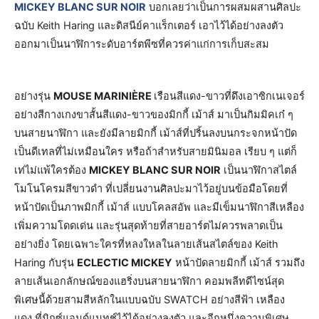
MICKEY BLANC SUR NOIR
บอกเลยว่าเป็นการผสมผสานศิลปะ
ฉบับ Keith Haring และดิสนีย์คาแร็กเตอร์ เอาไว้ได้อย่างลงตัว
ออกมาเป็นนาฬิการะดับอาร์ตพีซที่ควรค่าแก่การเก็บสะสม
อย่างรุ่น
MOUSE MARINIÈRE
เรือนสีแดง-ขาวที่ดึงเอาซิกเนเจอร์
อย่างสีกางเกงขาสั้นสีแดง-ขาวของมิกกี้ เม้าส์ มาเป็นกิมมิคเก๋ ๆ
บนสายนาฬิกา และยังมีลายมิกกี้ เม้าส์ที่ปริ้นลงบนกระจกหน้าปัด
เป็นดีเทลที่ไม่เหมือนใคร หรือถ้าสำหรับสายมินิมอล เรียบ ๆ แต่ก็
เท่ไม่แพ้ใครต้อง
MICKEY BLANC SUR NOIR
เป็นนาฬิกาสไตล์
โมโนโครมสีขาวดำ ที่เปลี่ยนงานศิลปะมาไว้อยู่บนข้อมือโดยที่
หน้าปัดเป็นภาพมิกกี้ เม้าส์ แบบโคลสอัพ และมีเข็มนาฬิกาสีเหลือง
เพิ่มความโดดเด่น และรุ่นสุดท้ายที่สายอาร์ตไม่ควรพลาดเป็น
อย่างยิ่ง โดยเฉพาะใครที่หลงใหลในลายเส้นสไตล์ของ Keith
Haring กับรุ่น
ECLECTIC MICKEY
หน้าปัดลายมิกกี้ เม้าส์ รวมถึง
ลายเส้นเอกลักษณ์ของแฮริ่งบนสายนาฬิกา คอมพลีทดีไซน์สุด
พิเศษนี้ด้วยสามสีหลักในแบบฉบับ SWATCH อย่างสีฟ้า เหลือง
แดง ที่มิกซ์แอนด์แมทช์ไว้ได้อย่างลงตัว และอีกหนึ่งความพิเศษ