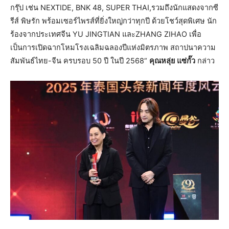
กรุ๊ป เช่น NEXTIDE, BNK 48, SUPER THAI,รวมถึงนักแสดงจากซี
รีส์ พิษรัก พร้อมเซอร์ไพรส์ที่ยิ่งใหญ่กว่าทุกปี ด้วยโชว์สุดพิเศษ นัก
ร้องจากประเทศจีน YU JINGTIAN และZHANG ZIHAO เพื่อ
เป็นการเปิดฉากโหมโรงเฉลิมฉลองปีแห่งมิตรภาพ สถาปนาความ
สัมพันธ์ไทย-จีน ครบรอบ 50 ปี ในปี 2568“
คุณหลุ่ย แซ่กั๊ว
กล่าว