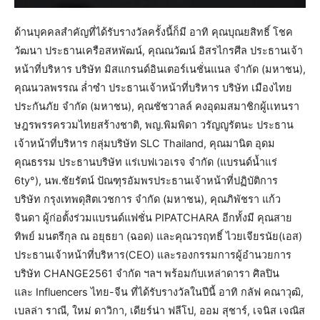
ด้านบุคคลสำคัญที่ได้รับรางวัลครั้งนี้ก็มี อาทิ คุณบุณยสิทธิ์ โชค
วัฒนา ประธานเครือสหพัฒน์, คุณณวัฒน์ อิสรไกรศีล ประธานเจ้า
หน้าที่บริหาร บริษัท มิสแกรนด์อินเตอร์เนชั่นแนล จํากัด (มหาชน),
คุณนวลพรรณ ล่ำซำ ประธานเจ้าหน้าที่บริหาร บริษัท เมืองไทย
ประกันภัย จำกัด (มหาชน), คุณชัชวาลล์ คงอุดมสมาชิกผู้เเทนรา
ษฎรพรรครวมไทยสร้างชาติ, พญ.พิมพิดา วรัญญูรัตนะ ประธาน
เจ้าหน้าที่บริหาร กลุ่มบริษัท SLC Thailand, คุณมานิต อุดม
คุณธรรม ประธานบริษัท แร่เบฟเวอเรจ จำกัด (แบรนด์น้ำแร่
6ty°), นพ.ชัยรัตน์ ปัณฑุรอัมพรประธานเจ้าหน้าที่ปฏิบัติการ
บริษัท กรุงเทพดุสิตเวชการ จำกัด (มหาชน), คุณภิพัชรา แก้ว
จินดา ผู้ก่อตั้งร่วมแบรนด์แฟชั่น PIPATCHARA อีกทั้งมี คุณสาย
ทิพย์ มนตรีกุล ณ อยุธยา (ฉอด) และคุณวรฤทธิ์ ไวยเจียรนัย(เอส)
ประธานเจ้าหน้าที่บริหาร(CEO) และรองกรรมการผู้อำนวยการ
บริษัท CHANGE2561 จำกัด ฯลฯ พร้อมกับเหล่าดารา ศิลปิน
และ Influencers ไทย-จีน ที่ได้รับรางวัลในปีนี้ อาทิ กลัฟ คณาวุฒิ,
เบลล่า ราณี, ใหม่ ดาวิกา, เดียร์น่า ฟลีโป, ออม สุชาร์, เจนิส เจณิส