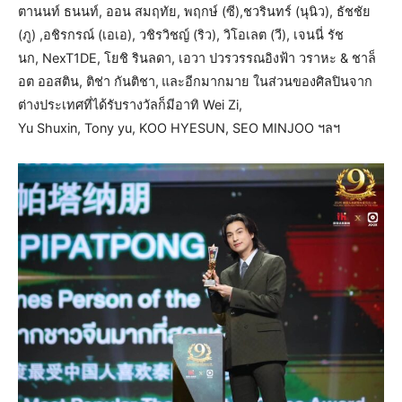
ตานนท์ ธนนท์, ออน สมฤทัย, พฤกษ์ (ซี),ชวรินทร์ (นุนิว), ธัชชัย
(ภู) ,อชิรกรณ์ (เอเอ), วชิรวิชญ์ (ริว), วิโอเลต (วี), เจนนี่ รัช
นก, NexT1DE, โยชิ รินลดา, เอวา ปวรวรรณอิงฟ้า วราหะ & ชาล็
อต ออสติน, ติช่า กันติชา,
และอีกมากมาย ในส่วนของศิลปินจาก
ต่างประเทศที่ได้รับรางวัลก็มีอาทิ Wei Zi,
Yu Shuxin, Tony yu, KOO HYESUN, SEO MINJOO ฯลฯ