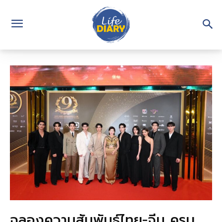
ฉลองความสัมพันธ์ไทย-จีน ครบ