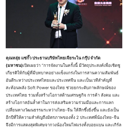
คุณหลุ่ย แซ่กั๊ว ประธานบริษัทไทยเจียระไน กรุ๊ป จำกัด
(มหาชน)
เปิดเผยว่า “การจัดงานในครั้งนี้ มีวัตถุประสงค์เพื่อเชิดชู
เกียรติให้กับผู้ที่มีบทบาทอย่างแข็งแกร่งในการสานความสัมพันธ์
อันดีระหว่างประเทศไทยและประเทศจีน และเป็นเวทีสำคัญที่
สะท้อนพลัง Soft Power ของไทย ช่วยยกระดับภาพลักษณ์ของ
ประเทศไทย รวมทั้งสร้างโอกาสด้านเศรษฐกิจ การค้า สังคม และ
สร้างโอกาสอันล้ำค่าในการส่งเสริมความร่วมมือและการแลก
เปลี่ยนทางวัฒนธรรมระหว่างไทย-จีน ให้ลึกซึ้งยิ่งขึ้น และยังเป็น
อีกปีที่ให้ความสำคัญถึงมิตรภาพของทั้ง 2 ประเทศพี่น้องไทย-จีน
จึงมีการแสดงสุดพิเศษจากวงน้องใหม่ไฟแรงทั้งบอยแบน และเกิร์ล