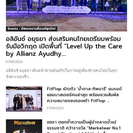
Events : อัพเดตงานอีเวนต์สุดปัง!
อลิอันซ์ อยุธยา ส่งเสริมคนไทยเตรียมพร้อม
รับมือวิกฤต เปิดพื้นที่ “Level Up the Care
by Allianz Ayudhy...
07/08/2026
อลิอันซ์ อยุธยา เดินหน้าสานพันธกิจในการอยู่เคียงข้างคนไทยในทุก
จังหวะของชีว...
FitFlop เปิดตัว ‘น้ำตาล-ทิพนารี’ แบรนด์
แอมบาสเดอร์คนล่าสุด พร้อมชวนสัมผัส
ความสบายของรองเท้า FitFlop ...
07/08/2026
ออรา ตอกย้ำความเป็นผู้นำตลาดน้ำแร่
ธรรมชาติ คว้ารางวัล “Marketeer No.1