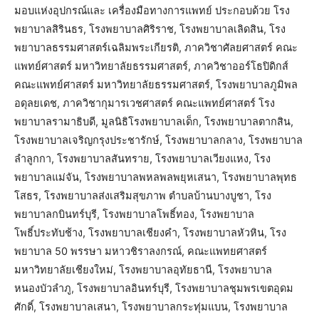
มอบแห่งอุปกรณ์และ เครื่องมือทางการแพทย์ ประกอบด้วย โรง
พยาบาลสิรินธร, โรงพยาบาลศิริราช, โรงพยาบาลเลิดสิน, โรง
พยาบาลธรรมศาสตร์เฉลิมพระเกียรติ, ภาควิชาศัลยศาสตร์ คณะ
แพทย์ศาสตร์ มหาวิทยาลัยธรรมศาสตร์, ภาควิชาออร์โธปิดิกส์
คณะแพทย์ศาสตร์ มหาวิทยาลัยธรรมศาสตร์, โรงพยาบาลภูมิพล
อดุลยเดช, ภาควิชากุมารเวชศาสตร์ คณะแพทย์ศาสตร์ โรง
พยาบาลรามาธิบดี, มูลนิธิโรงพยาบาลเด็ก, โรงพยาบาลตากสิน,
โรงพยาบาลเจริญกรุงประชารักษ์, โรงพยาบาลกลาง, โรงพยาบาล
ลำลูกกา, โรงพยาบาลสันทราย, โรงพยาบาลเวียงแหง, โรง
พยาบาลแม่จัน, โรงพยาบาลพหลพลพยุหเสนา, โรงพยาบาลพุทธ
โสธร, โรงพยาบาลส่งเสริมสุขภาพ ตำบลบ้านบางบูชา, โรง
พยาบาลกบินทร์บุรี, โรงพยาบาลโพธิ์ทอง, โรงพยาบาล
โพธิ์ประทับช้าง, โรงพยาบาลเชียงคำ, โรงพยาบาลหัวหิน, โรง
พยาบาล 50 พรรษา มหาวชิราลงกรณ์, คณะแพทยศาสตร์
มหาวิทยาลัยเชียงใหม่, โรงพยาบาลอุทัยธานี, โรงพยาบาล
หนองบัวลำภู, โรงพยาบาลอินทร์บุรี, โรงพยาบาลชุมพรเขตอุดม
ศักดิ์, โรงพยาบาลเสนา, โรงพยาบาลกระทุ่มแบน, โรงพยาบาล