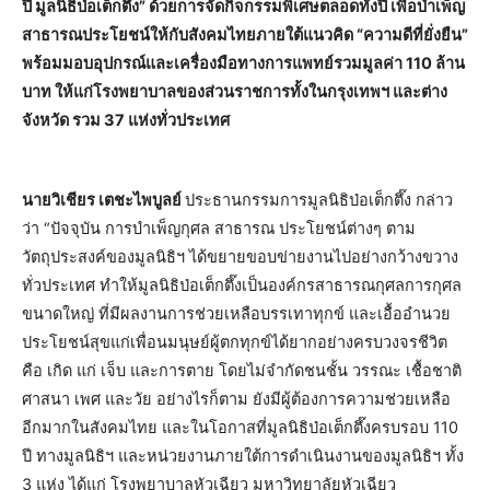
ปี มูลนิธิป่อเต็กตึ๊ง” ด้วยการจัดกิจกรรมพิเศษตลอดทั้งปี เพื่อบำเพ็ญ
สาธารณประโยชน์ให้กับสังคมไทยภายใต้แนวคิด “ความดีที่ยั่งยืน”
พร้อมมอบอุปกรณ์และเครื่องมือทางการแพทย์รวมมูลค่า 110 ล้าน
บาท ให้แก่โรงพยาบาลของส่วนราชการทั้งในกรุงเทพฯ และต่าง
จังหวัด รวม 37 แห่งทั่วประเทศ
นายวิเชียร เตชะไพบูลย์
ประธานกรรมการมูลนิธิป่อเต็กตึ๊ง กล่าว
ว่า “ปัจจุบัน การบำเพ็ญกุศล สาธารณ ประโยชน์ต่างๆ ตาม
วัตถุประสงค์ของมูลนิธิฯ ได้ขยายขอบข่ายงานไปอย่างกว้างขวาง
ทั่วประเทศ ทำให้มูลนิธิป่อเต็กตึ๊งเป็นองค์กรสาธารณกุศลการกุศล
ขนาดใหญ่ ที่มีผลงานการช่วยเหลือบรรเทาทุกข์ และเอื้ออำนวย
ประโยชน์สุขแก่เพื่อนมนุษย์ผู้ตกทุกข์ได้ยากอย่างครบวงจรชีวิต
คือ เกิด แก่ เจ็บ และการตาย โดยไม่จำกัดชนชั้น วรรณะ เชื้อชาติ
ศาสนา เพศ และวัย อย่างไรก็ตาม ยังมีผู้ต้องการความช่วยเหลือ
อีกมากในสังคมไทย และในโอกาสที่มูลนิธิป่อเต็กตึ๊งครบรอบ 110
ปี ทางมูลนิธิฯ และหน่วยงานภายใต้การดำเนินงานของมูลนิธิฯ ทั้ง
3 แห่ง ได้แก่ โรงพยาบาลหัวเฉียว มหาวิทยาลัยหัวเฉียว