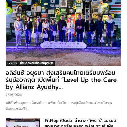
Events : อัพเดตงานอีเวนต์สุดปัง!
อลิอันซ์ อยุธยา ส่งเสริมคนไทยเตรียมพร้อม
รับมือวิกฤต เปิดพื้นที่ “Level Up the Care
by Allianz Ayudhy...
07/08/2026
อลิอันซ์ อยุธยา เดินหน้าสานพันธกิจในการอยู่เคียงข้างคนไทยในทุก
จังหวะของชีว...
FitFlop เปิดตัว ‘น้ำตาล-ทิพนารี’ แบรนด์
แอมบาสเดอร์คนล่าสุด พร้อมชวนสัมผัส