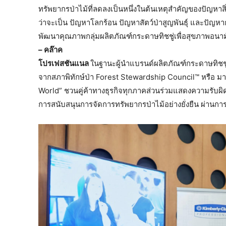
ทรัพยากรป่าไม้ที่ลดลงเป็นหนึ่งในต้นเหตุสำคัญของปัญหาสิ
ว่าจะเป็น ปัญหาโลกร้อน ปัญหาสัตว์ป่าสูญพันธุ์ และปัญห
พัฒนาคุณภาพกลุ่มผลิตภัณฑ์กระดาษทิชชู่เพื่อสุขภาพอนามัย
– คล๊าค
โปรเฟสชันแนล
ในฐานะผู้นำแบรนด์ผลิตภัณฑ์กระดาษทิช
จากสภาพิทักษ์ป่า Forest Stewardship Council™ หรือ 
World” ชวนคู่ค้าทางธุรกิจทุกภาคส่วนร่วมแสดงความรับผิดชอ
การสนับสนุนการจัดการทรัพยากรป่าไม้อย่างยั่งยืน ผ่านกา