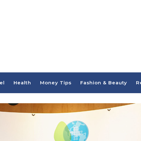
el
Health
Money Tips
Fashion & Beauty
R