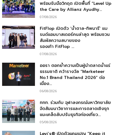
พร้อมรับมือวิกฤต เปิดพื้นที่ “Level Up
the Care by Allianz Ayudhy...
07/08/2026
FitFlop เปิดตัว ‘น้ำตาล-ทิพนารี’ แบ
รนด์แอมบาสเดอร์คนล่าสุด พร้อมชวน
สัมผัสความสบายของ
รองเท้า FitFlop ...
07/08/2026
ออรา ตอกย้ำความเป็นผู้นำตลาดน้ำแร่
ธรรมชาติ คว้ารางวัล “Marketeer
No.1 Brand Thailand 2026” ต่อ
เนื่อง...
06/08/2026
ททท. ร่วมกับ จุฬาลงกรณ์มหาวิทยาลัย
จัดสัมมนาวิชาการและการตลาดเชิงรุก
แนะเคล็ดลับปรับธุรกิจท่องเที่ยว...
05/08/2026
Levi’s® เปิดตัวแคมเปญ “Keep it