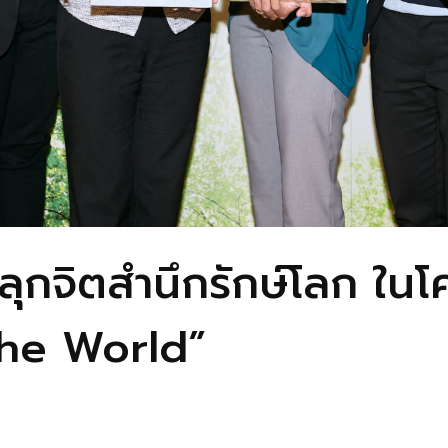
 ปลุกจิตสำนึกรักษ์โลก ใ
he World”