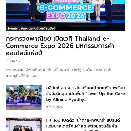
Events : อัพเดตงานอีเวนต์สุดปัง!
กระทรวงพาณิชย์ เปิดเวที Thailand e-
Commerce Expo 2026 มหกรรมการค้า
ออนไลน์แห่งปี
08/08/2026
กระทรวงพาณิชย์เดินหน้าขับเคลื่อนนโยบายรัฐบาลในการยกระดับ
เศรษฐกิจดิจิทัลและ...
อลิอันซ์ อยุธยา ส่งเสริมคนไทยเตรียมพร้อม
รับมือวิกฤต เปิดพื้นที่ “Level Up the Care
by Allianz Ayudhy...
07/08/2026
FitFlop เปิดตัว ‘น้ำตาล-ทิพนารี’ แบรนด์
แอมบาสเดอร์คนล่าสุด พร้อมชวนสัมผัส