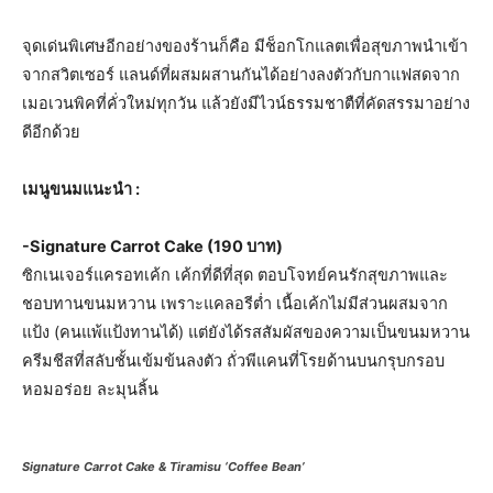
จุดเด่นพิเศษอีกอย่างของร้านก็คือ มีช็อกโกแลตเพื่อสุขภาพนำเข้า
จากสวิตเซอร์ แลนด์ที่ผสมผสานกันได้อย่างลงตัวกับกาแฟสดจาก
เมอเวนพิคที่คั่วใหม่ทุกวัน แล้วยังมีไวน์ธรรมชาตืที่คัดสรรมาอย่าง
ดีอีกด้วย
เมนูขนมแนะนำ
:
-Signature Carrot Cake (190 บาท)
ซิกเนเจอร์แครอทเค้ก เค้กที่ดีที่สุด ตอบโจทย์คนรักสุขภาพและ
ชอบทานขนมหวาน เพราะแคลอรีต่ำ เนื้อเค้กไม่มีส่วนผสมจาก
แป้ง (คนแพ้แป้งทานได้) แต่ยังได้รสสัมผัสของความเป็นขนมหวาน
ครีมชีสที่สลับชั้นเข้มข้นลงตัว ถั่วพีแคนที่โรยด้านบนกรุบกรอบ
หอมอร่อย ละมุนลิ้น
Signature Carrot Cake & Tiramisu ‘Coffee Bean’