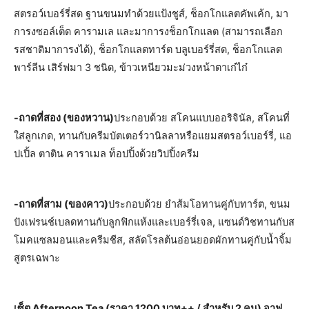
สตรอว์เบอร์รี่สด ฐานขนมทำด้วยแป้งชูส์, ช็อกโกแลตคัพเค้ก, มา
การงซอล์เต็ด คารามเล และมาการงช็อกโกแลต (สามารถเลือก
รสชาติมาการงได้), ช็อกโกแลตทาร์ต บลูเบอร์รี่สด, ช็อกโกแลต
พาร์ลีน เสิร์ฟมา 3 ชนิด, ข้าวเหนียวมะม่วงหน้าตาเก๋ไก๋
-ถาดที่สอง (ของหวาน)
ประกอบด้วย สโคนแบบออริจินัล, สโคนที่
ใส่ลูกเกด, ทานกับครีมบัตเตอร์วานิลลาหรือแยมสตรอว์เบอร์รี่, แอ
ปเปิ้ล ตาติน คาราเมล ท็อปปิ้งด้วยวิปปิ้งครีม
-ถาดที่สาม (ของคาว)
ประกอบด้วย ยำส้มโอทานคู่กับทาร์ต, ขนม
ปังเฟรนช์เบลดทานกับลูกฟิกแห้งและเบอร์รี่เจล, แซนด์วิชทานกับส
โมคแซลมอนและครีมชีส, สลัดโรลต้นอ่อนยอดผักทานคู่กับน้ำจิ้ม
สูตรเฉพาะ
เซ็ต Afternoon Tea (ราคา 1200 บาท++ / สำหรับ 2 คน) อาฟ