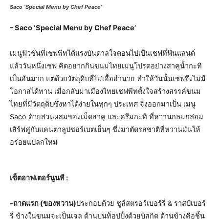
Saco ‘Special Menu by Chef Peace’
–
Saco
‘S
pecial Menu by Chef Peace
’
เมนูฟิวชั่นที่เชฟพีทได้แรงบันดาลใจตอนไปเป็นเชฟที่ฟินแลนด์
แล้ววันหนึ่งเชฟ คิดอยากกินขนมไทยเมนูโปรดอย่างสาคูน้ำกะทิ
เป็นอันมาก แต่ด้วยวัตถุดิบที่ไม่เอื้ออำนวย ทำให้วันนั้นเชฟจึงไม่มี
โอกาสได้ทาน เมื่อกลับมาเมืองไทยเชฟพีทตั้งใจสร้างสรรค์ขนม
ไทยที่มีวัตถุดิบซึ่งหาได้ง่ายในทุกๆ ประเทศ จึงออกมาเป็น เมนู
Saco ด้วยส่วนผสมของเม็ดสาคู และครีมกะทิ ที่หวานกลมกล่อม
เสิร์ฟคู่กับแคนตาลูปซอร์เบตเย็นๆ ซึ่งมาตัดรสชาติที่หวานมันให้
อร่อยแปลกใหม่
เซ็ตอาฟเตอร์นูนที
:
-ถาดแรก (ของหวาน)
ประกอบด้วย ชูส์สตรอว์เบอร์รี่ & ราสป์เบอร์
รี่ ข้างในขนมจะเป็นเจล ด้านบนท็อปปิ้งด้วยบิสกิต ด้านข้างคือชิ้น