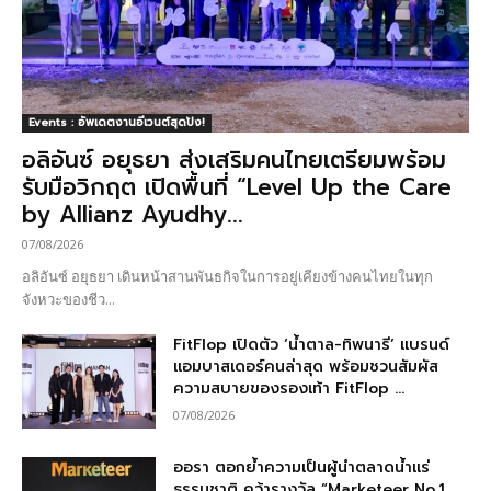
Events : อัพเดตงานอีเวนต์สุดปัง!
อลิอันซ์ อยุธยา ส่งเสริมคนไทยเตรียมพร้อม
รับมือวิกฤต เปิดพื้นที่ “Level Up the Care
by Allianz Ayudhy...
07/08/2026
อลิอันซ์ อยุธยา เดินหน้าสานพันธกิจในการอยู่เคียงข้างคนไทยในทุก
จังหวะของชีว...
FitFlop เปิดตัว ‘น้ำตาล-ทิพนารี’ แบรนด์
แอมบาสเดอร์คนล่าสุด พร้อมชวนสัมผัส
ความสบายของรองเท้า FitFlop ...
07/08/2026
ออรา ตอกย้ำความเป็นผู้นำตลาดน้ำแร่
ธรรมชาติ คว้ารางวัล “Marketeer No.1