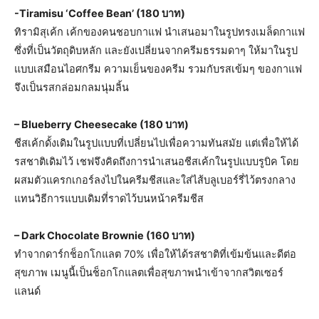
-Tiramisu ‘Coffee Bean’ (180 บาท)
ทิรามิสุเค้ก เค้กของคนชอบกาแฟ นำเสนอมาในรูปทรงเมล็ดกาแฟ
ซึ่งที่เป็นวัตถุดิบหลัก และยังเปลี่ยนจากครีมธรรมดาๆ ให้มาในรูป
แบบเสมือนไอศกรีม ความเย็นของครีม รวมกับรสเข้มๆ ของกาแฟ
จึงเป็นรสกล่อมกลมนุ่มลิ้น
– Blueberry Cheesecake (180 บาท)
ชีสเค้กดั้งเดิมในรูปแบบที่เปลี่ยนไปเพื่อความทันสมัย แต่เพื่อให้ได้
รสชาติเดิมไว้ เชฟจึงคิดถึงการนำเสนอชีสเค้กในรูปแบบรูบิค โดย
ผสมตัวแครกเกอร์ลงไปในครีมชีสและใส่ไส้บลูเบอร์รี่ไว้ตรงกลาง
แทนวิธีการแบบเดิมที่ราดไว้บนหน้าครีมชีส
– Dark Chocolate Brownie (160 บาท)
ทำจากดาร์กช็อกโกแลต 70% เพื่อให้ได้รสชาติที่เข้มข้นและดีต่อ
สุขภาพ เมนูนี้เป็นช็อกโกแลตเพื่อสุขภาพนำเข้าจากสวิตเซอร์
แลนด์