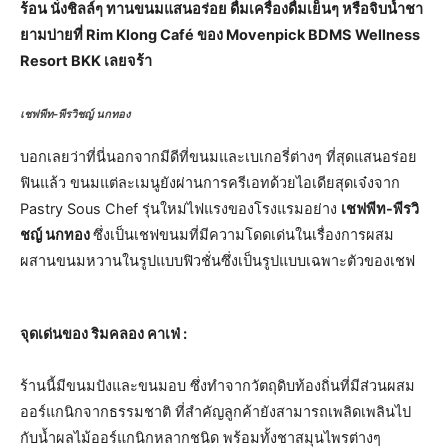
ร้อน นั่งชิลล์ๆ ทานขนมแสนอร่อย ดื่มเครื่องดื่มเย็นๆ หรือจิบน้ำชา
ยามบ่ายที่ Rim Klong Café ของ Movenpick BDMS Wellness
Resort BKK เลยจร้า
เชฟพีท-พีรวิชญ์ นกทอง
บอกเลยว่าที่นี่นอกจากมีดีที่ขนมและเบเกอรี่ต่างๆ ที่สุดแสนอร่อย
ฟินแล้ว ขนมแต่ละเมนูยังผ่านการครีเอทด้วยไอเดียสุดเจ๋งจาก
Pastry Sous Chef รุ่นใหม่ไฟแรงของโรงแรมอย่าง
เชฟพีท
-พีรวิ
ชญ์ นกทอง
ซึ่งเป็นเชฟขนมที่มีความโดดเด่นในเรื่องการผสม
ผสานขนมหวานในรูปแบบฟิวชั่นซึ่งเป็นรูปแบบเฉพาะตัวของเชฟ
จุดเด่นของ ริมคลอง คาเฟ่
:
ร้านนี้มีขนมปังและขนมอบ ซึ่งทำจากวัตถุดิบท้องถิ่นที่มีส่วนผสม
ออร์แกนิกจากธรรมชาติ ที่สำคัญลูกค้ายังสามารถเพลิดเพลินไป
กับน้ำผลไม้ออร์แกนิกหลากชนิด พร้อมทั้งชาสมุนไพรต่างๆ