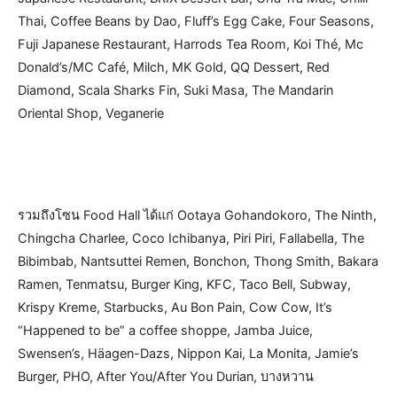
Thai, Coffee Beans by Dao, Fluff’s Egg Cake, Four Seasons,
Fuji Japanese Restaurant, Harrods Tea Room, Koi Thé, Mc
Donald’s/MC Café, Milch, MK Gold, QQ Dessert, Red
Diamond, Scala Sharks Fin, Suki Masa, The Mandarin
Oriental Shop, Veganerie
รวมถึงโซน Food Hall ได้แก่ Ootaya Gohandokoro, The Ninth,
Chingcha Charlee, Coco Ichibanya, Piri Piri, Fallabella, The
Bibimbab, Nantsuttei Remen, Bonchon, Thong Smith, Bakara
Ramen, Tenmatsu, Burger King, KFC, Taco Bell, Subway,
Krispy Kreme, Starbucks, Au Bon Pain, Cow Cow, It’s
“Happened to be” a coffee shoppe, Jamba Juice,
Swensen’s, Häagen-Dazs, Nippon Kai, La Monita, Jamie’s
Burger, PHO, After You/After You Durian, บางหวาน