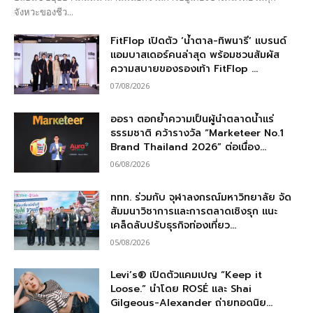
จังหวะของชีว...
FitFlop เปิดตัว ‘น้ำตาล-ทิพนารี’ แบรนด์
แอมบาสเดอร์คนล่าสุด พร้อมชวนสัมผัส
ความสบายของรองเท้า FitFlop ...
07/08/2026
ออรา ตอกย้ำความเป็นผู้นำตลาดน้ำแร่
ธรรมชาติ คว้ารางวัล “Marketeer No.1
Brand Thailand 2026” ต่อเนื่อง...
06/08/2026
ททท. ร่วมกับ จุฬาลงกรณ์มหาวิทยาลัย จัด
สัมมนาวิชาการและการตลาดเชิงรุก แนะ
เคล็ดลับปรับธุรกิจท่องเที่ยว...
05/08/2026
Levi’s® เปิดตัวแคมเปญ “Keep it
Loose.” นำโดย ROSÉ และ Shai
Gilgeous-Alexander ถ่ายทอดนิย...