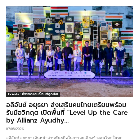
Events : อัพเดตงานอีเวนต์สุดปัง!
อลิอันซ์ อยุธยา ส่งเสริมคนไทยเตรียมพร้อม
รับมือวิกฤต เปิดพื้นที่ “Level Up the Care
by Allianz Ayudhy...
07/08/2026
อลิอันซ์ อยุธยา เดินหน้าสานพันธกิจในการอยู่เคียงข้างคนไทยในทุก