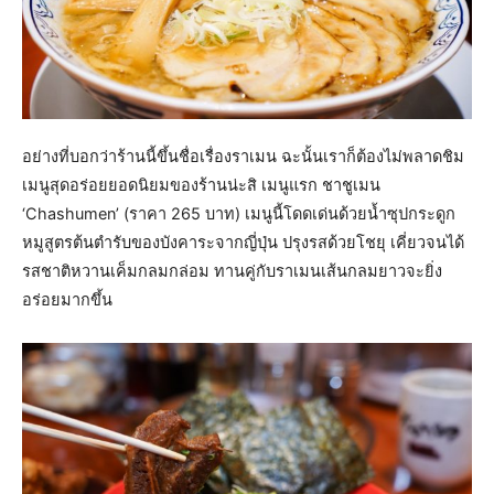
อย่างที่บอกว่าร้านนี้ขึ้นชื่อเรื่องราเมน ฉะนั้นเราก็ต้องไม่พลาดชิม
เมนูสุดอร่อยยอดนิยมของร้านน่ะสิ เมนูแรก ชาชูเมน
‘Chashumen’ (ราคา 265 บาท) เมนูนี้โดดเด่นด้วยน้ำซุปกระดูก
หมูสูตรต้นตำรับของบังคาระจากญี่ปุ่น ปรุงรสด้วยโชยุ เคี่ยวจนได้
รสชาติหวานเค็มกลมกล่อม ทานคู่กับราเมนเส้นกลมยาวจะยิ่ง
อร่อยมากขึ้น