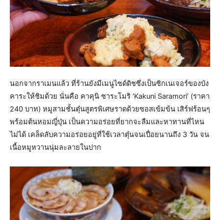
นอกจากราเมนแล้ว ที่ร้านยังมีเมนูไซด์ดิชซึ่งเป็นซิกเนเจอร์ของบัง
คาระให้ชิมด้วย นั่นคือ คาคุนิ ซาระโมริ ‘Kakuni Saramori’ (ราคา
240 บาท) หมูสามชั้นตุ๋นสูตรพิเศษราดด้วยซอสเข้มข้น เสิร์ฟร้อนๆ
พร้อมต้นหอมญี่ปุ่น เป็นความอร่อยที่ยากจะลืมและหาทานที่ไหน
ไม่ได้ เคล็ดลับความอร่อยอยู่ที่ใช้เวลาตุ๋นจนเปื่อยนานถึง 3 วัน จน
เนื้อหมูหวานนุ่มละลายในปาก