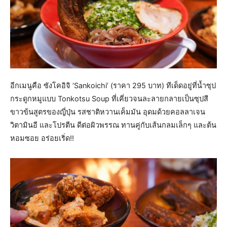
อีกเมนูคือ ซังโคอิจิ ‘Sankoichi’ (ราคา 295 บาท) ทีเด็ดอยู่ที่น้ำซุป
กระดูกหมูแบบ Tonkotsu Soup ที่เคี่ยวจนละลายกลายเป็นซุปสี
ขาวข้นสูตรของญี่ปุ่น รสชาติหวานเค็มมัน อุดมด้วยคอลลาเจน
วิตามินอี และโปรตีน ดีต่อผิวพรรณ ทานคู่กับเส้นกลมเล็กๆ และต้น
หอมซอย อร่อยเริ่ด!!