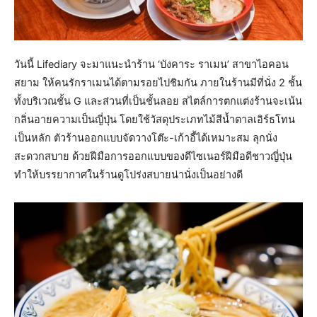
วันนี้ Lifediary จะมาแนะนำร้าน ‘บังคาระ ราเมน’ สาขาไอคอน
สยาม ให้คนรักราเมนได้ตามรอยไปชิมกัน ภายในร้านมีที่นั่ง 2 ชั้น
ทั้งบริเวณชั้น G และส่วนที่เป็นชั้นลอย สไตล์การตกแต่งร้านจะเน้น
กลิ่นอายความเป็นญี่ปุ่น โดยใช้วัสดุประเภทไม้สีน้ำตาลเอิร์ธโทน
เป็นหลัก ตัวร้านออกแบบจัดวางโต๊ะ-เก้าอี้ได้เหมาะสม ลุกนั่ง
สะดวกสบาย ด้วยฝีมือการออกแบบของดีไซเนอร์ฝีมือดีชาวญี่ปุ่น
ทำให้บรรยากาศในร้านดูโปร่งสบายน่านั่งเป็นอย่างดี