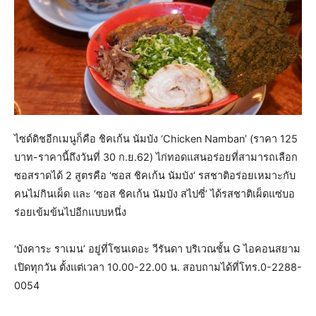
ไซด์ดิชอีกเมนูก็คือ ชิคเก้น นัมบัง ‘Chicken Namban’ (ราคา 125
บาท-ราคานี้ถึงวันที่ 30 ก.ย.62) ไก่ทอดแสนอร่อยที่สามารถเลือก
ซอสราดได้ 2 สูตรคือ ‘ซอส ชิคเก้น นัมบัง’ รสชาติอร่อยเหมาะกับ
คนไม่กินเผ็ด และ ‘ซอส ชิคเก้น นัมบัง สไปซี่’ ได้รสชาติเผ็ดแซ่บอ
ร่อยเข้มข้นไปอีกแบบหนึ่ง
‘บังคาระ ราเมน’ อยู่ที่โซนเดอะ วีรันดา บริเวณชั้น G ไอคอนสยาม
เปิดทุกวัน ตั้งแต่เวลา 10.00-22.00 น. สอบถามได้ที่โทร.0-2288-
0054