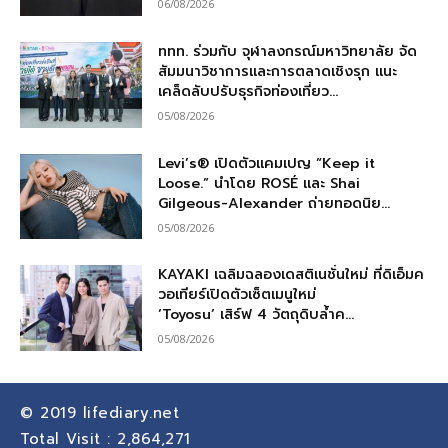
06/08/2026
ททท. ร่วมกับ จุฬาลงกรณ์มหาวิทยาลัย จัด
สัมมนาวิชาการและการตลาดเชิงรุก แนะ
เคล็ดลับปรับธุรกิจท่องเที่ยว...
05/08/2026
Levi’s® เปิดตัวแคมเปญ “Keep it
Loose.” นำโดย ROSÉ และ Shai
Gilgeous-Alexander ถ่ายทอดนิย...
05/08/2026
KAYAKI เฉลิมฉลองเดสติเนชั่นใหม่ ที่ดิเอ็มค
วอเทียร์เปิดตัวเซ็ตเมนูใหม่
‘Toyosu’ เสิร์ฟ 4 วัตถุดิบล้ำค...
05/08/2026
© 2019
lifediary.net
Total Visit :
2,864,271