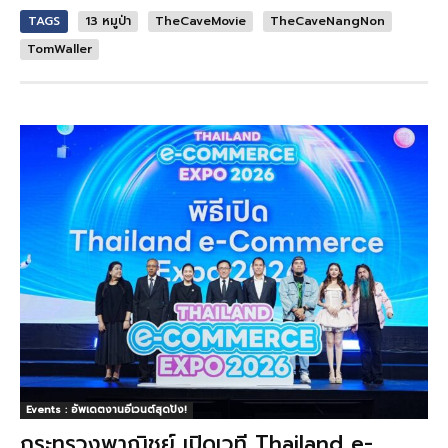
TAGS
13 หมูป่า
TheCaveMovie
TheCaveNangNon
TomWaller
Events : อัพเดตงานอีเวนต์สุดปัง!
กระทรวงพาณิชย์ เปิดเวที Thailand e-