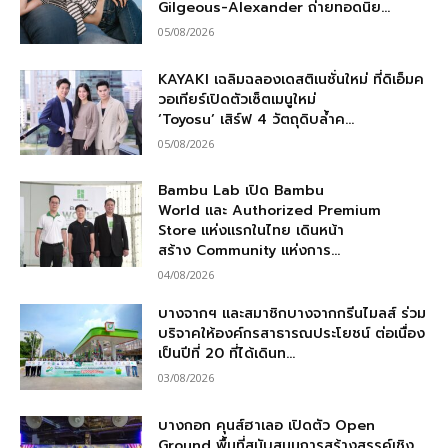
Gilgeous-Alexander ถ่ายทอดนิย...
05/08/2026
KAYAKI เฉลิมฉลองเดสติเนชั่นใหม่ ที่ดิเอ็มค
วอเทียร์เปิดตัวเซ็ตเมนูใหม่
‘Toyosu’ เสิร์ฟ 4 วัตถุดิบล้ำค...
05/08/2026
Bambu Lab เปิด Bambu
World และ Authorized Premium
Store แห่งแรกในไทย เดินหน้า
สร้าง Community แห่งการ...
04/08/2026
บางจากฯ และสมาชิกบางจากกรีนไมลส์ ร่วม
บริจาคให้องค์กรสาธารณประโยชน์ ต่อเนื่อง
เป็นปีที่ 20 ที่ได้เดินท...
03/08/2026
บางกอก คุนส์ฮาเลอ เปิดตัว Open
Ground พื้นที่สนับสนุนการสร้างสรรค์เชิง