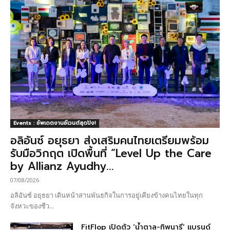
Events : อัพเดตงานอีเวนต์สุดปัง!
อลิอันซ์ อยุธยา ส่งเสริมคนไทยเตรียมพร้อม
รับมือวิกฤต เปิดพื้นที่ “Level Up the Care
by Allianz Ayudhy...
07/08/2026
อลิอันซ์ อยุธยา เดินหน้าสานพันธกิจในการอยู่เคียงข้างคนไทยในทุก
จังหวะของชีว...
FitFlop เปิดตัว ‘น้ำตาล-ทิพนารี’ แบรนด์