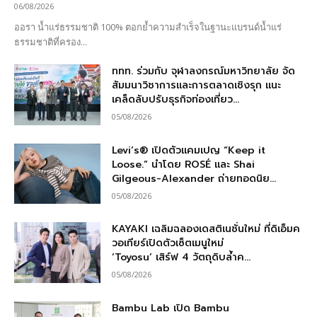
06/08/2026
ออรา น้ำแร่ธรรมชาติ 100% ตอกย้ำความสำเร็จในฐานะแบรนด์น้ำแร่
ธรรมชาติที่ครอง...
ททท. ร่วมกับ จุฬาลงกรณ์มหาวิทยาลัย จัด
สัมมนาวิชาการและการตลาดเชิงรุก แนะ
เคล็ดลับปรับธุรกิจท่องเที่ยว...
05/08/2026
Levi’s® เปิดตัวแคมเปญ “Keep it
Loose.” นำโดย ROSÉ และ Shai
Gilgeous-Alexander ถ่ายทอดนิย...
05/08/2026
KAYAKI เฉลิมฉลองเดสติเนชั่นใหม่ ที่ดิเอ็มค
วอเทียร์เปิดตัวเซ็ตเมนูใหม่
‘Toyosu’ เสิร์ฟ 4 วัตถุดิบล้ำค...
05/08/2026
Bambu Lab เปิด Bambu