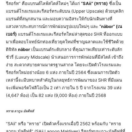
รีสอร์ท” คือแบรนด์ไลฟ์สไตล์ใหม่ๆ ได้แก่
“SAii” (ทราย)
ซึ่งเป็น
แบรนด์โรงแรมและรีสอร์ทระดับบน (Upper Upscale) ด้วยบุคลิก
แบรนด์ที่สนุกสนาน และมอบความอิสระให้กับนักเดินทางที่
แสวงหาประสบการณ์การพักผ่อนรูปแบบใหม่ๆ และ
“nābor” (เน
เบอร์)​
แบรนด์โรงแรมและรีสอร์ทใหม่ล่าสุดของ SHR ที่ออกแบบ
มาเพื่อตอบโจทย์นักท่องเที่ยวยุคใหม่ที่ชาญฉลาดและใช้ชีวิตด้วย
ดิจิทัล
nābor
เป็นแบรนด์ระดับกลาง ที่คุณภาพเทียบเท่าระดับลัก
ชัวรี่ (Luxury Midscale) นำเสนอการการพักผ่อนที่มีสไตล์ เข้าถึง
ง่าย สะดวกสบายตามมาตรฐานสากล โดยจะเปิดตัวโรงแรมและ
รีสอร์ทใหม่อย่างน้อย 6 แห่ง ภายในปี 2564 ซึ่งแผนการเปิดตัว
เหล่านี้จะมีบทบาทสำคัญในกลยุทธ์การพัฒนาของ SHR ที่มีแผน
จะเพิ่มพอร์ตโฟลิโอเป็น 2 เท่า ภายใน 5 ปี จากโรงแรม 39 แห่ง
(4,647 ห้อง) เป็น 82 แห่ง (9,000 ห้อง) ภายในปี 2568
ทราย ลากูน มัลดีฟส์
“SAii” หรือ “ทราย” เปิดตัวครั้งแรกเมื่อปี 2562 พร้อมกับ “ทราย
ลากูน มัลดีฟส์” (SAii Lagoon Maldives) รีสอร์ทบนเกาะมัลดีฟส์ที่