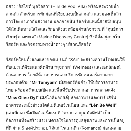
อย่าง “ฮิลไซด์ พูลวิลลา” (Hillside Pool Villa) พร้อมสระว่ายน้ำ
ส่วนตัว สำหรับการพักผ่อนที่เงียบสงบเป็นส่วนตัว และมองเห็นวิว
อ่าวโละบาเกาอันสวยงาม นอกจากนั้น รีสอร์ทแห่งนี้ยังสนับสนุน
ให้นักเดินทางใส่ใจและรักษาสิ่งแวดล้อมผ่านกิจกรรมที่ “ศูนย์การ
เรียนรู้ทางทะเล” (Marine Discovery Centre) ซึ่งที่ตั้งอยู่ภายใน
รีสอร์ท และกิจกรรมทางน้ำต่างๆ บริเวณรีสอร์ท
รีสอร์ทใหม่ทั้งสองแห่งของแบรนด์ “SAii” จะสร้างความโดดเด่นให้
กับแบรนด์ด้วยแนวคิดด้าน “สุขภาพ” (Wellness) และเอกลักษณ์
ด้านอาหาร โดยมีห้องอาหารและบริการซิกเนเจอร์มากมาย
ประกอบด้วย
“Mr Tomyam”
(มิสเตอร์ต้มยำ) ให้บริการอาหาร
ไทย พร้อมครัวแบบเปิด และพื้นที่รับประทานอาหารกลางแจ้ง
“Miss Olive Oyl”
(มิสโอลีฟออยล์) ห้องอาหารและบาร์ เสิร์ฟ
อาหารทะเลปิ้งย่างสไตล์เมดิเตอร์เรเนียน และ
“Lèn Be Well”
(เล่นบีเวล) ซึ่งเปิดตัวครั้งแรกที่ “ทราย ลากูน มัลดีฟส์” เป็น
กิจกรรมที่จะสร้างแรงบันดาลใจในการดูแลสุขภาพและการเป็นอยู่
ที่ดี ผ่าน 5 องค์ประกอบ ได้แก่ โรแมนติก (Romance) ผ่อนคลาย