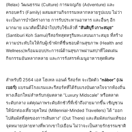
(Relax) วัฒนธรรม (Culture) การผจญภัย (Adventure) และ
ครอบครัว (Family) ผสมผสานกิจกรรมหลากหลายรูปแบบ ไม่ว่า
จะเป็นการบำบัดร่างกาย การรับประทานอาหาร และอื่นๆ อีก
มากมาย แนวคิดนี้ได้นำใปปรับใช้แล้วที่
“สันติบุรี เกาะสมุย”
(Santiburi Koh Samui)รีสอร์ทสุดหรูริมทะเลบนเกาะสมุย ที่สร้าง
ความประทับใจให้กับผู้เข้าพักที่ชื่นชอบด้านสุขภาพ (Health and
Wellness)พร้อมมอบประการณ์ด้านสุขภาพผ่านสปาที่โดดเด่น
กิจกรรมอันหลากหลาย และการรังสรรค์เมนูอาหารสุดพิเศษ
สำหรับปี 2564 เอส โฮเทล แอนด์ รีสอร์ท จะเปิดตัว
“nābor” (เน
เบอร์)​
แบรนด์โรงแรมและรีสอร์ทที่ได้รับแรงบันดาลใจจากท้องถิ่น
ทางเลือกใหม่สำหรับกลุ่มตลาด “Luxury Midscale” หรือตลาด
ระดับกลาง แต่คุณภาพระดับลักชัวรี่ที่เข้าถึงง่ายมากขึ้น เชิญชวน
ให้นักท่องเที่ยวยุคใหม่ (Millennial-Minded Travellers) ได้ “ออก
ไปสัมผัสที่สุดของการเดินทาง” (Out There) และสัมผัสแก่นแท้ของ
จุดหมายปลายทางที่พวกเขาไปเยือน ไม่ว่าจะเป็นสายรักธรรมชาติ