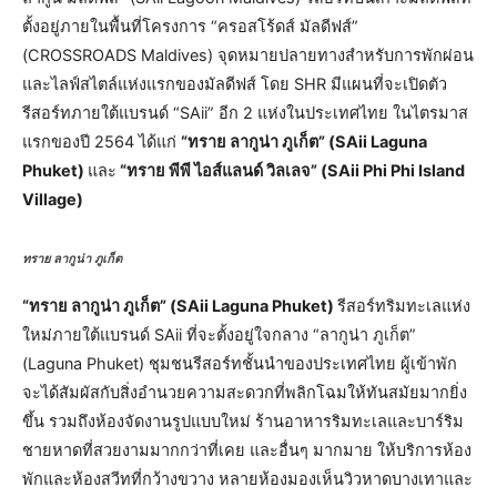
ตั้งอยู่ภายในพื้นที่โครงการ “ครอสโร้ดส์ มัลดีฟส์”
(CROSSROADS Maldives) จุดหมายปลายทางสำหรับการพักผ่อน
และไลฟ์สไตล์แห่งแรกของมัลดีฟส์ โดย SHR มีแผนที่จะเปิดตัว
รีสอร์ทภายใต้แบรนด์ “SAii” อีก 2 แห่งในประเทศไทย ในไตรมาส
แรกของปี 2564 ได้แก่
“ทราย ลากูน่า ภูเก็ต” (SAii Laguna
Phuket)
และ
“ทราย พีพี ไอส์แลนด์ วิลเลจ” (SAii Phi Phi Island
Village)
ทราย ลากูน่า ภูเก็ต
“ทราย ลากูน่า ภูเก็ต” (SAii Laguna Phuket)
รีสอร์ทริมทะเลแห่ง
ใหม่ภายใต้แบรนด์ SAii ที่จะตั้งอยู่ใจกลาง “ลากูน่า ภูเก็ต”
(Laguna Phuket) ชุมชนรีสอร์ทชั้นนำของประเทศไทย ผู้เข้าพัก
จะได้สัมผัสกับสิ่งอำนวยความสะดวกที่พลิกโฉมให้ทันสมัยมากยิ่ง
ขึ้น รวมถึงห้องจัดงานรูปแบบใหม่ ร้านอาหารริมทะเลและบาร์ริม
ชายหาดที่สวยงามมากกว่าที่เคย และอื่นๆ มากมาย ให้บริการห้อง
พักและห้องสวีทที่กว้างขวาง หลายห้องมองเห็นวิวหาดบางเทาและ