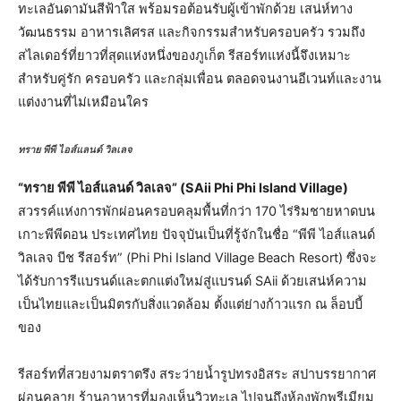
ทะเลอันดามันสีฟ้าใส พร้อมรอต้อนรับผู้เข้าพักด้วย เสน่ห์ทาง
วัฒนธรรม อาหารเลิศรส และกิจกรรมสำหรับครอบครัว รวมถึง
สไลเดอร์ที่ยาวที่สุดแห่งหนึ่งของภูเก็ต รีสอร์ทแห่งนี้จึงเหมาะ
สำหรับคู่รัก ครอบครัว และกลุ่มเพื่อน ตลอดจนงานอีเวนท์และงาน
แต่งงานที่ไม่เหมือนใคร
ทราย พีพี ไอส์แลนด์ วิลเลจ
“ทราย พีพี ไอส์แลนด์ วิลเลจ” (SAii Phi Phi Island Village)
สวรรค์แห่งการพักผ่อนครอบคลุมพื้นที่กว่า 170 ไร่ริมชายหาดบน
เกาะพีพีดอน ประเทศไทย ปัจจุบันเป็นที่รู้จักในชื่อ “พีพี ไอส์แลนด์
วิลเลจ บีช รีสอร์ท” (Phi Phi Island Village Beach Resort) ซึ่งจะ
ได้รับการรีแบรนด์และตกแต่งใหม่สู่แบรนด์ SAii ด้วยเสน่ห์ความ
เป็นไทยและเป็นมิตรกับสิ่งแวดล้อม ตั้งแต่ย่างก้าวแรก ณ ล็อบบี้
ของ
รีสอร์ทที่สวยงามตราตรึง สระว่ายน้ำรูปทรงอิสระ สปาบรรยากาศ
ผ่อนคลาย ร้านอาหารที่มองเห็นวิวทะเล ไปจนถึงห้องพักพรีเมียม