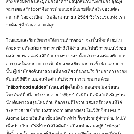
สายชิลริมหาด และผู้ที่มองหาความสนุกสนานในตัวเมือง จุดมุ่ง
หมายของ “nābor”คือการนำเสนอกลิ่นอายที่แท้จริงของแต่ละ
สถานที่ โดยจะเปิดตัวในเดือนเมษายน 2564 ซึ่งโรงแรมแห่งแรก
จะตั้งอยู่ที่ บ่อผุด เกาะสมุย
โรงแรมและรีสอร์ทภายใต้แบรนด์ “nābor” จะเป็นที่พักที่เต็มไป
ด้วยความทันสมัย สามารถเข้าถึงได้ง่าย และให้บริการแบบไร้รอย
ต่อด้วยแพลตฟอร์มดิจิตัลแบบครบวงจร ตั้งแต่การจองห้องพัก และ
การดูแลในระหว่างการเข้าพัก และหลังจากการเข้าพัก นอกจาก
นั้น ผู้เข้าพักยังค้นหาสถานที่ท่องเที่ยวที่น่าสนใจ ร้านอาหารอร่อย
สัมผัสวิถีชีวิตแบบคนท้องถิ่นกับกิจรรมการมากมาย ด้วย
“nāborhood guides” (เนเบอร์ฮู้ด ไกด์)
ผ่านแอพพลิเคชั่นบน
โทรศัพท์มือถืออย่างง่ายดาย “nābor” ยังมีกิมมิคพิเศษที่เชิญชวน
นักเดินทางคนรุ่นใหม่ด้วย กิจกรรมดีไอวายผสมเครื่องหอมที่ใช้
ระหว่างการเข้าพัก (bathroom amenities) ในเวิร์กช็อป M.I.Y
Aroma Lab หรือเลือกซื้อผลิตภัณฑ์สำเร็จรูปจากตู้จำหน่าย M.I.Y
เพื่อนำกลับมาใช้ที่บ้านให้ได้คิดถึงเสมือนพักผ่อนอยู่ที่ “nābor”
ทั้งนี้ เอส โฮเทล แอนด์ รีสอร์ท มีแผนจะเปิดโรงแรมและรีสอร์ท