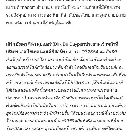
แบรนด์ “nābor” จำนวน 6 แห่งในปี 2564 บนทำเลที่มีศักยภาพ
รวมถึงศูนย์กลางการท่องเที่ยวที่สำคัญของไทย และจุดหมายปลาย
ทางแห่งการพักผ่อนที่สำคัญในเอเชีย
เดิร์ก อังเดร ลีน่า คุยเบอร์
(Dirk De Cuyper)
ประธานเจ้าหน้าที่
บริหาร เอส โฮเทล แอนด์ รีสอร์ท
กล่าวว่า
“ปี 2564 จะเป็นปีที่
สำคัญสำหรับ เอส โฮเทล แอนด์ รีสอร์ท ซึ่งเราเตรียมพร้อมที่จะ
ขยายแบรนด์ไลฟ์สไตล์อย่างเต็มกำลัง โดยมีแผนที่จะรีแบรนด์และ
การเปิดตัวโรงแรมและรีสอร์ทแห่งใหม่ในปีหน้าหลายแห่ง เพื่อที่จะ
สร้างอนาคตที่แข็งแรงและยั่งยืนให้กับ SHR
เรารู้สึกตื่นเต้นมากที่
ได้นำเสนอแนวคิดที่แตกต่างของเราไปยังหลากหลาย
จุดหมาย
ปลายทางอัน
สวยงามทั่วเอเชีย ปัจจุบันความหรูหราไม่ใช่เพียงแค่
ตัวผลิตภัณฑ์หรือกิมมิคในการบริการต่างๆ เท่านั้น แต่นักท่องเที่ยว
ยุคใหม่ต้องการการเข้าพักที่ราบรื่น ได้รับประสบการณ์ที่น่าประทับ
ใจ และสามารถค้นพบเสน่ห์และวิถีชีวิตที่แท้จริงของสถานที่นั้น ๆ
โดย SAii และ nābor มุ่งมั่นที่จะสร้างสรรค์การเดินทางที่โดดเด่น