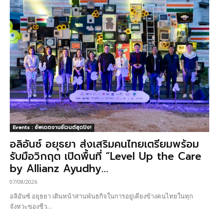
Events : อัพเดตงานอีเวนต์สุดปัง!
อลิอันซ์ อยุธยา ส่งเสริมคนไทยเตรียมพร้อม
รับมือวิกฤต เปิดพื้นที่ “Level Up the Care
by Allianz Ayudhy...
07/08/2026
อลิอันซ์ อยุธยา เดินหน้าสานพันธกิจในการอยู่เคียงข้างคนไทยในทุก
จังหวะของชีว...