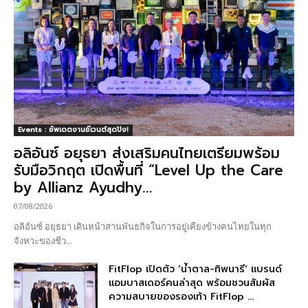
Events : อัพเดตงานอีเวนต์สุดปัง!
อลิอันซ์ อยุธยา ส่งเสริมคนไทยเตรียมพร้อม
รับมือวิกฤต เปิดพื้นที่ “Level Up the Care
by Allianz Ayudhy...
07/08/2026
อลิอันซ์ อยุธยา เดินหน้าสานพันธกิจในการอยู่เคียงข้างคนไทยในทุก
จังหวะของชีว...
FitFlop เปิดตัว ‘น้ำตาล-ทิพนารี’ แบรนด์
แอมบาสเดอร์คนล่าสุด พร้อมชวนสัมผัส
ความสบายของรองเท้า FitFlop ...