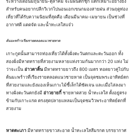
ระหว่างเดือนมิถุนายน-ตุลาคม จะมีฝนตกชุก แต่ก็เหมาะอย่างยิ่ง
สำหรับคนอยากปลีกวิเวกไปนอนเอกเขนกมองสายฝน ส่วนฤดูท่อง
เที่ยวที่ได้รับความนิยมที่สุดคือ เดือนมีนาคม-เมษายน เป็นช่วงที่
อากาศดี แดดจัด และน้ำทะเลใสแจ๋ว
ต้นมะพร้าวเรียงรายตลอดแนวชายหาด
เกาะกูดนั้นสามารถท่องเที่ยวได้ทั้งฝั่งตะวันตกและตะวันออก ทั้ง
สองฝั่งมีหาดทรายที่สวยงามหลายแห่งรวมกันมากกว่า 20 แห่ง ไม่
ว่าจะเป็น
อ่าวตาติ้น
มีหาดทรายยาวถึง 800 เมตร ทอดยาวคู่ไปกับ
ต้นมะพร้าวที่เรียงรายตลอดแนวชายหาด เป็นจุดชมพระอาทิตย์ตก
ที่สวยงามและยังมองเห็นเกาะไม้ซี้เล็กได้ชัดเจน และเมื่อไล่ลงมา
ทางฝั่งตะวันตกยังมี
อ่าวยายกี๋
ชายหาดสวย น้ำทะเลใส ตั้งอยู่ตรง
ข้ามกับเกาะแรด ตรงสุดปลายแหลมเป็นจุดชมวิวพระอาทิตย์ตกที่
สวยงาม
หาดตะเภา
มีหาดทรายขาวสะอาด น้ำทะเลใสสีมรกต บรรยากาศ