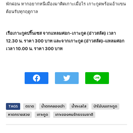
พักผ่อน หากอยากหนีเมืองมาติดเกาะเมื่อไร เกาะกูดพร้อมอ้าแขน
ต้อนรับทุกฤดูกาล
เรือเกาะกูดปริ๊นเซส จากแหลมศอก-เกาะกูด (อ่าวสลัด) เวลา
12.30 น. ราคา 300 บาท และจากเกาะกูด (อ่าวสลัด)–แหลมศอก
เวลา 10.00 น. ราคา 300 บาท
TAGS
ตราด
น้ำตกคลองเจ้า
น้ำทะเลใส
ป่าไม้บนเกาะกูด
หาดทรายสวย
เกาะกูด
เกาะของคนรักธรรมชาติ