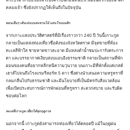
คลองเจ้า ซึ่งยังปรากฏให้เห็นถึงในปัจจุบัน
ตอนเย็นๆ เดินเล่นบนสะพานไม้ แสนโรแมนติก
จากเกาะแห่งประวัติศาสตร์ที่มีเรื่องราวกว่า 240 ปี วันนี้เกาะกูด
กลายเป็นแหล่งท่องเที่ยวชื่อดังของจังหวัดตราด มีจุดขายที่ท้อง
ทะเลสีฟ้าใส ชายหาดขาวสะอาด มีแหล่งดำน้ำชมปะการังตระการ
ตา และบรรยากาศเงียบสงบแอบอิงธรรมชาติ กลายเป็นสถานที่พัก
ผ่อนของคนที่อยากหลีกหนีความวุ่นวาย บนเกาะมีที่พักตั้งแต่เกสต์
เฮาส์ไปจนถึงโรงแรมรีสอร์ท 5 ดาว ซึ่งต่างนำเสนอความหรูหราที่
กลมกลืนไปกับธรรมชาติ และมีนโยบายที่เป็นมิตรกับสิ่งแวดล้อม
เพื่อเปิดประสบการณ์การพักผ่อนที่หรูหรา สะดวกสบาย และรับผิด
ชอบต่อโลก
ทะเลที่เกาะกูด เที่ยวได้ทุกฤดูกาล
นอกจากนี้ เกาะกูดยังสามารถท่องเที่ยวได้ตลอดปี แม้ในฤดูฝน