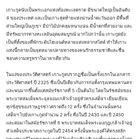
เกาะกูดนับเป็นพระเอกแห่งท้องทะเลตราด มีขนาดใหญ่เป็นอันดับ
4 ของประเทศ และเป็นเกาะสุดท้ายแห่งน่านน้ำตะวันออก มีพื้นที่
ส่วนใหญ่เป็นภูเขา มีป่าไม้ปกคลุมหนาแน่น มีน้ำตกที่สวยงาม และ
มีทรัพยากรทางทะเลอันอุดมสมบูรณ์ มากไปกว่านั้น เกาะกูดยัง
เป็นที่ตั้งของที่พักระดับไฮเอนด์หลายแห่งหลากสไตล์ ทำให้เกาะ
แห่งนี้กลายเป็นจุดหมายปลายทางของคนรักธรรมชาติและชื่น
ชอบความหรูหราในเวลาเดียวกัน
ในแง่ของประวัติศาสตร์ เกาะกูดปรากฏชื่อเป็นครั้งแรกในเอกสาร
ประวัติศาสตร์ ปี 2325 ซึ่งเป็นปีเดียวกับการก่อตั้งกรุงเทพมหานคร
และพบมากขึ้นตั้งแต่สมัยรัชกาลที่ 5 เป็นต้นไป โดยในรัชสมัยของ
พระบาทสมเด็จพระจุลจอมเกล้าเจ้าอยู่หัวทรงเสด็จฯ เยี่ยมเยียน
ทุกข์สุขของราษฎรชาวตราดถึง 12 ครั้ง ซึ่งในจำนวนนั้นทรง
เสด็จฯ ไปยังเกาะกูดจำนวน 2 ครั้ง คือในปี 2430 และปี 2450
และต่อมาในสมัยรัชกาลที่ 6 พระบาทสมเด็จพระมงกุฎเกล้าเจ้าอยู่
หัวเสด็จประพาสเกาะกูดในปี 2454 ครั้งนั้นพระองค์ได้ทรงสลัก
พระปรมาภิไธยของพระองค์ไว้บนก้อนหินบริเวณชั้นแรกของน้ำตก