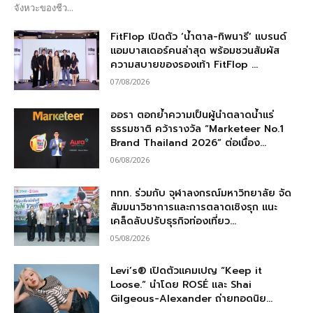
จังหวะของชีว...
FitFlop เปิดตัว ‘น้ำตาล-ทิพนารี’ แบรนด์
แอมบาสเดอร์คนล่าสุด พร้อมชวนสัมผัส
ความสบายของรองเท้า FitFlop ...
07/08/2026
ออรา ตอกย้ำความเป็นผู้นำตลาดน้ำแร่
ธรรมชาติ คว้ารางวัล “Marketeer No.1
Brand Thailand 2026” ต่อเนื่อง...
06/08/2026
ททท. ร่วมกับ จุฬาลงกรณ์มหาวิทยาลัย จัด
สัมมนาวิชาการและการตลาดเชิงรุก แนะ
เคล็ดลับปรับธุรกิจท่องเที่ยว...
05/08/2026
Levi’s® เปิดตัวแคมเปญ “Keep it
Loose.” นำโดย ROSÉ และ Shai
Gilgeous-Alexander ถ่ายทอดนิย...