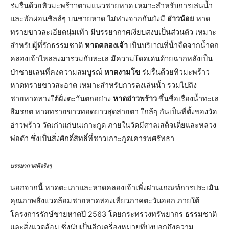
ร่มรื่นด้วยทิวมะพร้าวตามแนวชายหาด เหมาะสำหรับการเล่นน้ำ
และพักผ่อนชิลล์ๆ บนชายหาด ไม่ห่างจากกันยังมี
อ่าวน้อย
หาด
ทรายขาวละเอียดนุ่มเท้า มีบรรยากาศเงียบสงบเป็นส่วนตัว เหมาะ
สำหรับผู้ที่รักธรรมชาติ
หาดคลองเจ้า
เป็นบริเวณที่น้ำจืดจากน้ำตก
คลองเจ้าไหลลงมารวมกับทะเล มีความโดดเด่นด้วยฉากหลังเป็น
ป่าชายเลนที่คงความสมบูรณ์
หาดงามโข
ร่มรื่นด้วยทิวมะพร้าว
หาดทรายขาวสะอาด เหมาะสำหรับการลงเล่นน้ำ รวมไปถึง
ชายหาดทางใต้ฝั่งตะวันตกอย่าง
หาดอ่าวพร้าว
ขึ้นชื่อเรื่องน้ำทะเล
สีมรกต หาดทรายขาวทอดยาวสุดสายตา ใกล้ๆ กันเป็นที่ตั้งของวัด
อ่าวพร้าว วัดเก่าแก่บนเกาะกูด ภายในวัดมีศาลเสด็จเตี่ยและหลวง
พ่อดำ ซึ่งเป็นสิ่งศักดิ์สิทธิ์ที่ชาวเกาะกูดเคารพศรัทธา
บรรยากาศดีจริงๆ
นอกจากนี้ หาดตะเภาและหาดคลองเจ้าเพิ่งผ่านเกณฑ์การประเมิน
คุณภาพสิ่งแวดล้อมชายหาดท่องเที่ยวภาคตะวันออก ภายใต้
โครงการรักษ์ชายหาดปี 2563 โดยกระทรวงทรัพยากร ธรรมชาติ
และสิ่งแวดล้อม ซึ่งนับเป็นอีกเครื่องหมายที่บ่งบอกถึงความ