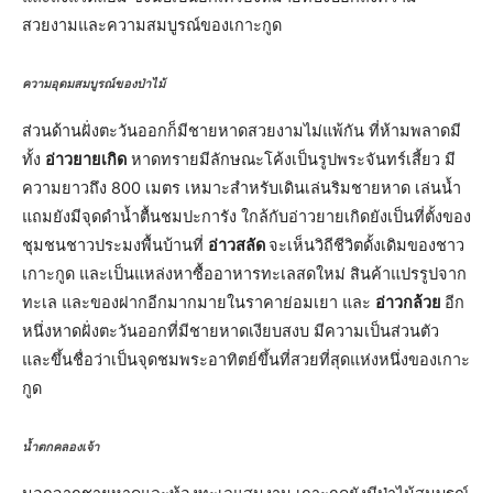
สวยงามและความสมบูรณ์ของเกาะกูด
ความอุดมสมบูรณ์ของป่าไม้
ส่วนด้านฝั่งตะวันออกก็มีชายหาดสวยงามไม่แพ้กัน ที่ห้ามพลาดมี
ทั้ง
อ่าวยายเกิด
หาดทรายมีลักษณะโค้งเป็นรูปพระจันทร์เสี้ยว มี
ความยาวถึง 800 เมตร เหมาะสำหรับเดินเล่นริมชายหาด เล่นน้ำ
แถมยังมีจุดดำน้ำตื้นชมปะการัง ใกล้กับอ่าวยายเกิดยังเป็นที่ตั้งของ
ชุมชนชาวประมงพื้นบ้านที่
อ่าวสลัด
จะเห็นวิถีชีวิตดั้งเดิมของชาว
เกาะกูด และเป็นแหล่งหาซื้ออาหารทะเลสดใหม่ สินค้าแปรรูปจาก
ทะเล และของฝากอีกมากมายในราคาย่อมเยา และ
อ่าวกล้วย
อีก
หนึ่งหาดฝั่งตะวันออกที่มีชายหาดเงียบสงบ มีความเป็นส่วนตัว
และขึ้นชื่อว่าเป็นจุดชมพระอาทิตย์ขึ้นที่สวยที่สุดแห่งหนึ่งของเกาะ
กูด
น้ำตกคลองเจ้า