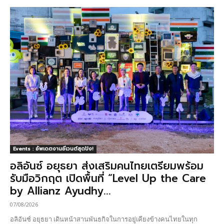
Events : อัพเดตงานอีเวนต์สุดปัง!
อลิอันซ์ อยุธยา ส่งเสริมคนไทยเตรียมพร้อม
รับมือวิกฤต เปิดพื้นที่ “Level Up the Care
by Allianz Ayudhy...
07/08/2026
อลิอันซ์ อยุธยา เดินหน้าสานพันธกิจในการอยู่เคียงข้างคนไทยในทุก