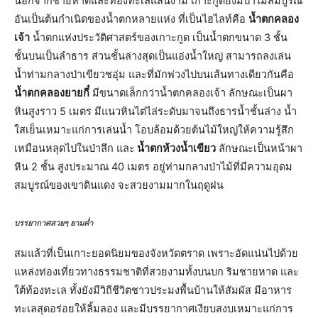
นอกจากชายหาดและท้องทะเลแสนงาม เกาะกูดยังมีป่าไม้สมบูรณ์
อันเป็นต้นกำเนิดของน้ำตกหลายแห่ง ที่เป็นไฮไลท์คือ
น้ำตกคลอง
เจ้า
น้ำตกแห่งประวัติศาสตร์ของเกาะกูด เป็นน้ำตกขนาด 3 ชั้น
ชั้นบนเป็นลำธาร ส่วนชั้นล่างสุดเป็นแอ่งน้ำใหญ่ สามารถลงเล่น
น้ำท่ามกลางป่าเขียวชอุ่ม และที่มักพ่วงไปบนเส้นทางเดียวกันคือ
น้ำตกคลองยายกี๋
มีขนาดเล็กกว่าน้ำตกคลองเจ้า ลักษณะเป็นผา
หินสูงราว 5 เมตร มีแนวหินไต่ไล่ระดับมาจนถึงธารน้ำชั้นล่าง น้ำ
ใสเย็นเหมาะแก่การเล่นน้ำ โอบล้อมด้วยต้นไม้ใหญ่ให้ความรู้สึก
เหมือนหลุดไปในป่าลึก และ
น้ำตกห้วงน้ำเขียว
ลักษณะเป็นหน้าผา
หิน 2 ชั้น สูงประมาณ 40 เมตร อยู่ท่ามกลางป่าไม้ที่มีความอุดม
สมบูรณ์ของเขาดินแดง จะสวยงามมากในฤดูฝน
บรรยากาศสวยๆ ยามค่ำ
สมแล้วที่เป็นเกาะยอดนิยมของจังหวัดตราด เพราะอัดแน่นไปด้วย
แหล่งท่องเที่ยวทางธรรมชาติที่สวยงามทั้งบนบก ริมชายหาด และ
ใต้ท้องทะเล ทั้งยังมีวิถีชีวิตชาวประมงพื้นบ้านให้สัมผัส มีอาหาร
ทะเลสุดอร่อยให้ลิ้มลอง และมีบรรยากาศเงียบสงบเหมาะแก่การ