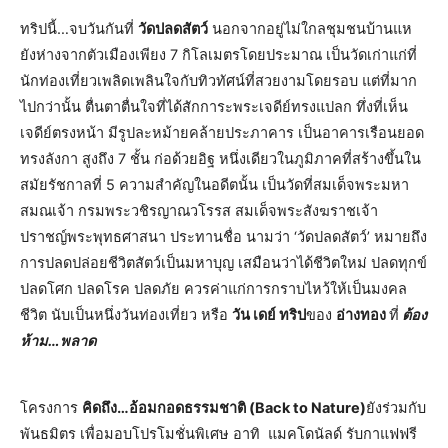
ทริปนี้…จบวันกันที่
วัดปลดสัตว์
นอกจากอยู่ไม่ใกลชุมชนบ้านแห
ยังห่างจากตัวเมืองเพียง 7 กิโลเมตรโดยประมาณ เป็นวัดเก่าแก่ที่
นักท่องเที่ยวเพลิดเพลินใจกับทิวทัศน์ที่สวยงามโดยรอบ แต่ที่มาก
ไปกว่านั้น ตื่นตาตื่นใจที่ได้สักการะพระเจดีย์ทรงแปลก ทึ่งที่เห็น
เจดีย์ตรงหน้า มีรูปละหม้ายคล้ายประภาคาร เป็นอาคารเรือนยอด
ทรงลังกา สูงถึง 7 ชั้น ก่อด้วยอิฐ หนึ่งเดียวในภูมิภาคที่สร้างขึ้นใน
สมัยรัชกาลที่ 5 ความสำคัญในอดีตนั้น เป็นวัดที่สมเด็จพระมหา
สมณเจ้า กรมพระวชิรญาณวโรรส สมเด็จพระสังฆราชเจ้า
ปราชญ์พระพุทธศาสนา ประทานชื่อ นามว่า ‘วัดปลดสัตว์’ หมายถึง
การปลดปล่อยชีวิตสัตว์เป็นมหาบุญ เสมือนว่าได้ชีวิตใหม่ ปลดทุกข์
ปลดโศก ปลดโรค ปลดภัย ควรค่าแก่การกราบไหว้ให้เป็นมงคล
ชีวิต นับเป็นหนึ่งวันท่องเที่ยว หรือ
วัน เดย์ ทริป
ของ
อ่างทอง
ที่
ต้อง
ห้าม…พลาด
โครงการ
คิดถึง…อ้อมกอดธรรมชาติ (Back to Nature)
ยังร่วมกับ
พันธมิตร เพื่อมอบโปรโมชั่นพิเศษ อาทิ แมคโดนัลด์ รับกาแฟฟรี