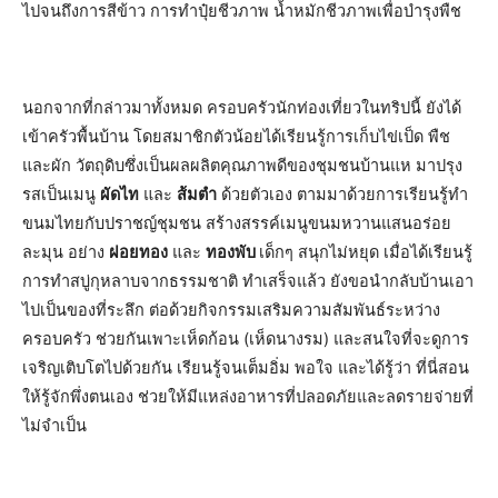
ไปจนถึงการสีข้าว การทำปุ๋ยชีวภาพ น้ำหมักชีวภาพเพื่อบำรุงพืช
นอกจากที่กล่าวมาทั้งหมด ครอบครัวนักท่องเที่ยวในทริปนี้ ยังได้
เข้าครัวพื้นบ้าน โดยสมาชิกตัวน้อยได้เรียนรู้การเก็บไข่เป็ด พืช
และผัก วัตถุดิบซึ่งเป็นผลผลิตคุณภาพดีของชุมชนบ้านแห มาปรุง
รสเป็นเมนู
ผัดไท
และ
ส้มตำ
ด้วยตัวเอง ตามมาด้วยการเรียนรู้ทำ
ขนมไทยกับปราชญ์ชุมชน สร้างสรรค์เมนูขนมหวานแสนอร่อย
ละมุน อย่าง
ฝอยทอง
และ
ทองพับ
เด็กๆ สนุกไม่หยุด เมื่อได้เรียนรู้
การทำสบู่กุหลาบจากธรรมชาติ ทำเสร็จแล้ว ยังขอนำกลับบ้านเอา
ไปเป็นของที่ระลึก ต่อด้วยกิจกรรมเสริมความสัมพันธ์ระหว่าง
ครอบครัว ช่วยกันเพาะเห็ดก้อน (เห็ดนางรม) และสนใจที่จะดูการ
เจริญเติบโตไปด้วยกัน เรียนรู้จนเต็มอิ่ม พอใจ และได้รู้ว่า ที่นี่สอน
ให้รู้จักพึ่งตนเอง ช่วยให้มีแหล่งอาหารที่ปลอดภัยและลดรายจ่ายที่
ไม่จำเป็น