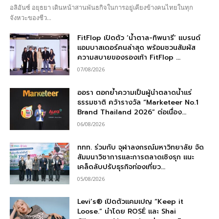
อลิอันซ์ อยุธยา เดินหน้าสานพันธกิจในการอยู่เคียงข้างคนไทยในทุก
จังหวะของชีว...
FitFlop เปิดตัว ‘น้ำตาล-ทิพนารี’ แบรนด์
แอมบาสเดอร์คนล่าสุด พร้อมชวนสัมผัส
ความสบายของรองเท้า FitFlop ...
07/08/2026
ออรา ตอกย้ำความเป็นผู้นำตลาดน้ำแร่
ธรรมชาติ คว้ารางวัล “Marketeer No.1
Brand Thailand 2026” ต่อเนื่อง...
06/08/2026
ททท. ร่วมกับ จุฬาลงกรณ์มหาวิทยาลัย จัด
สัมมนาวิชาการและการตลาดเชิงรุก แนะ
เคล็ดลับปรับธุรกิจท่องเที่ยว...
05/08/2026
Levi’s® เปิดตัวแคมเปญ “Keep it
Loose.” นำโดย ROSÉ และ Shai