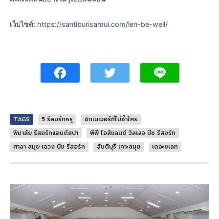
เว็บไซต์:
https://santiburisamui.com/len-be-well/
TAGS
5 รีสอร์ทหรู
ซิกเนเจอร์ที่ไม่ซ้ำใคร
พิมาลัย รีสอร์ทแอนด์สปา
พีพี ไอส์แลนด์ วิลเลจ บีช รีสอร์ท
ศาลา สมุย เฉวง บีช รีสอร์ท
สันติบุรี เกาะสมุย
เดอะซเลท