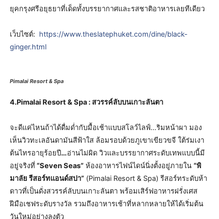
ยุคกรุงศรีอยุธยาที่เด็ดทั้งบรรยากาศและรสชาติอาหารเลยทีเดียว
เว็บไซต์:
https://www.theslatephuket.com/dine/black-
ginger.html
Pimalai Resort & Spa
4.Pimalai Resort & Spa : สวรรค์ลับบนเกาะลันตา
จะดีแค่ไหนถ้าได้ดื่มด่ำกับมื้อเช้าแบบสโลว์ไลฟ์…ริมหน้าผา มอง
เห็นวิวทะเลอันดามันสีฟ้าใส ล้อมรอบด้วยภูเขาเขียวขจี ใต้ร่มเงา
ต้นไทรอายุร้อยปี
…
อ่านไม่ผิด วิวและบรรยากาศระดับเทพแบบนี้มี
อยู่จริงที่
“Seven Seas”
ห้องอาหารไฟน์ไดน์นิ่งตั้งอยู่ภายใน
“พิ
มาลัย รีสอร์ทแอนด์สปา”
(Pimalai Resort & Spa) รีสอร์ทระดับห้า
ดาวที่เป็นดั่งสวรรค์ลับบนเกาะลันตา พร้อมเสิร์ฟอาหารฝรั่งเศส
ฝีมือเชฟระดับรางวัล รวมถึงอาหารเช้าที่หลากหลายให้ได้เริ่มต้น
วันใหม่อย่างลงตัว