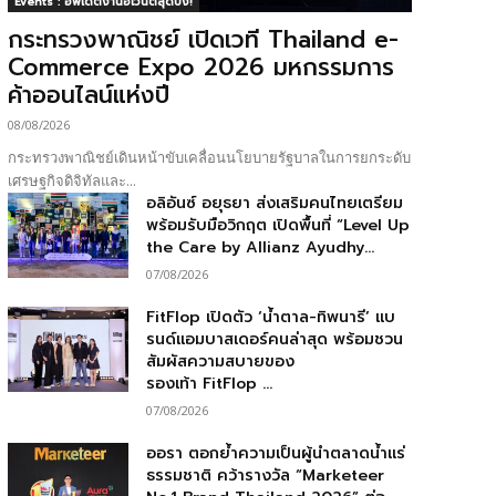
Events : อัพเดตงานอีเวนต์สุดปัง!
กระทรวงพาณิชย์ เปิดเวที Thailand e-
Commerce Expo 2026 มหกรรมการ
ค้าออนไลน์แห่งปี
08/08/2026
กระทรวงพาณิชย์เดินหน้าขับเคลื่อนนโยบายรัฐบาลในการยกระดับ
เศรษฐกิจดิจิทัลและ...
อลิอันซ์ อยุธยา ส่งเสริมคนไทยเตรียม
พร้อมรับมือวิกฤต เปิดพื้นที่ “Level Up
the Care by Allianz Ayudhy...
07/08/2026
FitFlop เปิดตัว ‘น้ำตาล-ทิพนารี’ แบ
รนด์แอมบาสเดอร์คนล่าสุด พร้อมชวน
สัมผัสความสบายของ
รองเท้า FitFlop ...
07/08/2026
ออรา ตอกย้ำความเป็นผู้นำตลาดน้ำแร่
ธรรมชาติ คว้ารางวัล “Marketeer