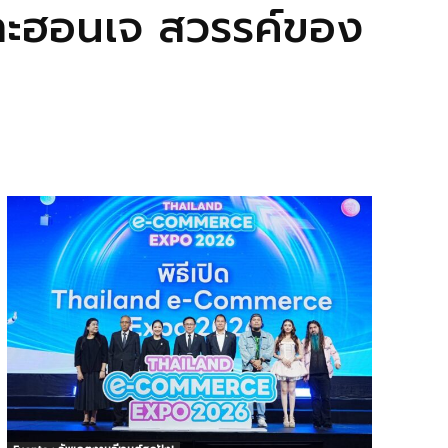
กาะฮอนเจ สวรรค์ของ