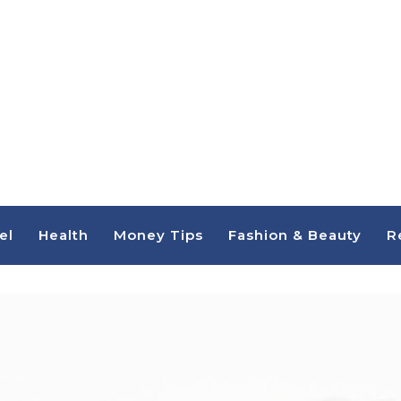
el
Health
Money Tips
Fashion & Beauty
R