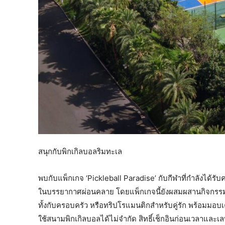
สนุกกับพิกเกิลบอลริมทะเล
พบกับแพ็กเกจ ‘Pickleball Paradise’ กับกีฬาที่กำลังได้รั
ในบรรยากาศผ่อนคลาย โดยแพ็กเกจนี้ยังผสมผสานกิจกรรมส
ทั้งกับครอบครัว หรือทริปโรแมนติกสำหรับคู่รัก พร้อมมอ
ใช้สนามพิกเกิลบอลได้ไม่จำกัด สิทธิ์เช็กอินก่อนเวลาและเล