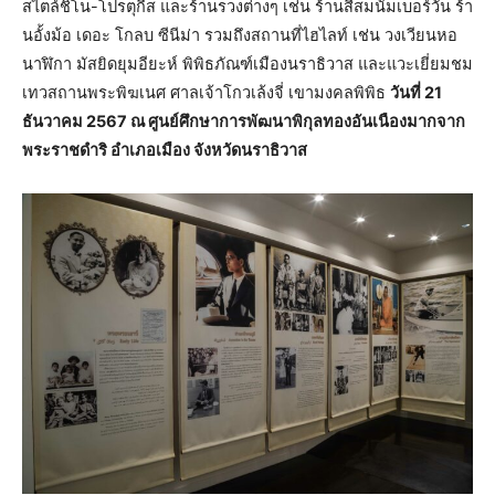
สไตล์ชิโน-โปรตุกีส และร้านรวงต่างๆ เช่น ร้านสีสมนัมเบอร์วัน ร้า
นอั้งม้อ เดอะ โกลบ ซีนีม่า รวมถึงสถานที่ไฮไลท์ เช่น วงเวียนหอ
นาฬิกา มัสยิดยุมอียะห์ พิพิธภัณฑ์เมืองนราธิวาส และแวะเยี่ยมชม
เทวสถานพระพิฆเนศ ศาลเจ้าโกวเล้งจี่ เขามงคลพิพิธ
วันที่ 21
ธันวาคม 2567 ณ ศูนย์ศึกษาการพัฒนาพิกุลทองอันเนืองมากจาก
พระราชดำริ อำเภอเมือง จังหวัดนราธิวาส