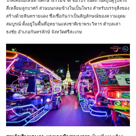
ใกล้เคียงมีเส้นทางศึกษาธรรมชาติ ชมโบราณสถานสถูปคู่รูปทรง
สี่เหลี่ยมลูกบาศก์ ส่วนบนกลมข้างในเป็นโพรง สำหรับบรรจุสิ่งของ
สร้างด้วยหินทรายแดง ซึ่งเชื่อกันว่าเป็นสัญลักษณ์ของความอุดม
สมบูรณ์ ตั้งอยู่ในพื้นที่อุทยานแห่งชาติเขาพระวิหาร ตำบลเสา
ธงชัย อำเภอกันทรลักษ์ จังหวัดศรีสะเกษ