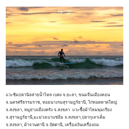
แวะชิมปลานิลสายน้ำไหล เบตง จ.ยะลา, ขนมจีนเมืองคอน
จ.นครศรีธรรมราช, หอยนางรมสุราษฎร์ธานี, ไก่ทอดหาดใหญ่
จ.สงขลา, หมูย่างเมืองตรัง จ.สงขลา แวะซื้อผ้าไหมพุมเรียง
จ.สุราษฎร์ธานี,มะม่วงเบาแช่อิ่ม จ.สงขลา,ปลากุเลาเค็ม
จ.สงขลา, ผ้าจวนตานี จ.ปัตตานี, เครื่องเงินเครื่องถม