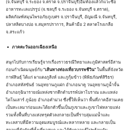
(จ.จันทบุรี จ.ระยอง จ.ตราด จ.ปราจีนบุรี)อิ่มท้องแล้วก็แวะซื้อ
อาหารทะเลแปรรูป (จ.ชลบุรี จ.ระยอง จ.จันทบุรี จ.ตราด),
ผลิตภัณฑ์สมุนไพรอภัยภูเบศร จ.ปราจีนบุรี, อัญมณี จ.จันทบุรี,
ปลาสลิดบางบ่อ จ.สมุทรปราการ, สินค้ามือ 2 ตลาดโรงเกลือ
จ.สระแก้ว
ภาคตะวันออกเฉียงเหนือ
สนุกไปกับการเรียนรู้จากเรื่องราวธรณีวิทยาและภูมิศาสตร์อีสาน
ก่อนกำเนิดมนุษย์กับ
“เส้นทางท่องเที่ยวบรรพชีวิน”
ในพื้นที่จังหวัด
กาฬสินธุ์ ได้แก่ ผาแดงภูสิงห์ และภูกุ้มข้าว (พิพิธภัณฑ์สิริธร)
อำเภอสหัสขันธ์ วนอุทยานภูแฝก อำเภอนาคู วนอุทยานภูน้ำจั้น
อำเภอกุฉินารายณ์แหล่งซากดึกดำบรรพ์ปลาโบราณ และแหล่ง
ไดโนเสาร์ ภูน้อย อำเภอคำม่วง ซึ่งชี้ให้เห็นว่า พื้นที่ภาคอีสานเคย
เป็นทะเลมาก่อนและได้ยกตัวขึ้นเป็นภูเขาและภูเขาไฟหลายแห่ง
รวมทั้งพื้นที่บางแห่งทรุดตัวลงกลายเป็นที่ราบลุ่มแม่น้ำและ
ทะเลสาบที่มีความอุดมสมบูรณ์และหลากหลาย และกลายเป็น
สถานที่สำคัญที่ทั้งเที่ยวสนุก และได้รับความรู้ไปพร้อมกัน