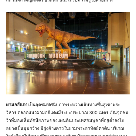
ผามออีแดง
เป็นจุดชมทัศนียภาพระหว่างเส้นทางขึ้นสู่เขาพระ
วิหาร ตลอดแนวผามออีแดงมีระยะประมาณ 300 เมตร เป็นจุดชม
วิวที่มองเห็นทัศนียภาพของแผ่นดินประเทศกัมพูชาที่อยู่ต่ำลงไป
อย่างเป็นมุมกว้าง มีฝูงค้างคาวในยามพระอาทิตย์ตกดิน บริเวณ