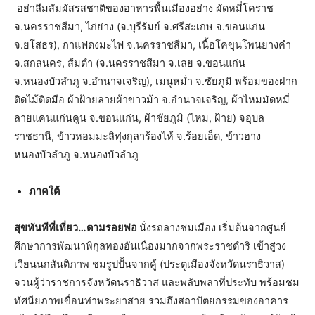
อย่าลืมสัมผัสรสชาติของอาหารพื้นเมืองอย่าง ผัดหมี่โคราช
จ.นครราชสีมา, ไก่ย่าง (จ.บุรีรัมย์ จ.ศรีสะเกษ จ.ขอนแก่น
จ.ยโสธร), กาแฟดงมะไฟ จ.นครราชสีมา, เนื้อโคขุนโพนยางคำ
จ.สกลนคร, ส้มตำ (จ.นครราชสีมา จ.เลย จ.ขอนแก่น
จ.หนองบัวลำภู จ.อำนาจเจริญ), เมนูหม่ำ จ.ชัยภูมิ พร้อมของฝาก
ติดไม้ติดมือ ผ้าฝ้ายลายผ้าขาวม้า จ.อำนาจเจริญ, ผ้าไหมมัดหมี่
ลายแคนแก่นคูน จ.ขอนแก่น, ผ้าชัยภูมิ (ไหม, ฝ้าย) จอุบล
ราชธานี, ข้าวหอมมะลิทุ่งกุลาร้องไห้ จ.ร้อยเอ็ด, ข้าวฮาง
หนองบัวลำภู จ.หนองบัวลำภู
ภาคใต้
สุขทันทีที่เที่ยว…ตามรอยพ่อ
นั่งรถลางชมเมือง เริ่มต้นจากศูนย์
ศึกษาการพัฒนาพิกุลทองอันเนืองมากจากพระราชดำริ เข้าสู่วง
เวียนนกสันติภาพ ชมรูปปั้นจากคู้ (ประตูเมืองจังหวัดนราธิวาส)
จวนผู้ว่าราชการจังหวัดนราธิวาส และพลับพลาที่ประทับ พร้อมชม
ทัศนียภาพเขื่อนท่าพระยาสาย รวมถึงสถาปัตยกรรมของอาคาร