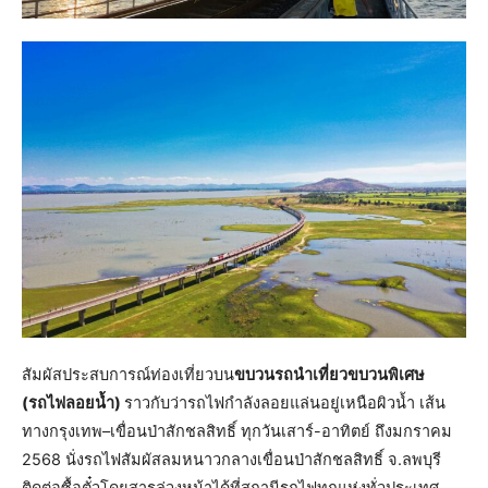
สัมผัสประสบการณ์ท่องเที่ยวบน
ขบวนรถนำเที่ยวขบวนพิเศษ
(รถไฟลอยน้ำ)
ราวกับว่ารถไฟกำลังลอยแล่นอยู่เหนือผิวน้ำ เส้น
ทางกรุงเทพ–เขื่อนป่าสักชลสิทธิ์ ทุกวันเสาร์-อาทิตย์ ถึงมกราคม
2568 นั่งรถไฟสัมผัสลมหนาวกลางเขื่อนป่าสักชลสิทธิ์ จ.ลพบุรี
ติดต่อซื้อตั๋วโดยสารล่วงหน้าได้ที่สถานีรถไฟทุกแห่งทั่วประเทศ