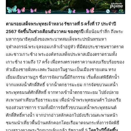
ตามรอยเสด็จพระพุทธเจ้าหลวง รัชกาลที่ 5 ครั้งที่ 17 ประจำปี
2567 จัดขึ้นในช่วงเดือนธันวาคม ของทุกปี
เพื่อน้อมรำลึก ถึงพระ
มหากรุณาธิคุณยิ่งของพระบาทสมเด็จพระปรมินทรมหา
จุฬาลงกรณ์ พระจุลจอมเกล้าเจ้าอยู่หัว ที่มีต่อประชาชนชาวตราด
และชาวเกาะช้าง พระองค์ทรงเสด็จประพาสเมืองตราดรวมทั้ง
เกาะช้าง รวมถึง 17 ครั้ง เพื่อทรงตรวจตราความสงบเรียบร้อยของ
หัวเมืองชายฝั่งทะเลตะวันออกในฐานะเป็นเมืองชายแดน ทรง
เยี่ยมเยียนราษฎร ซึ่งการจัดงานนี้มีกิจกรรม เริ่มตั้งแต่พิธีตักน้ำ
จากแหล่งน้ำศักดิ์สิทธิ์ จากน้ำตกธารมะยม การจัดขบวนแห่น้ำ
พระพุทธมนต์ศักดิ์สิทธิ์ จากทางเข้าน้ำตกธารมะยม ไปยังปลาย
สะพานท่าเทียบเรือธารมะยม เพื่อนำน้ำพระพุทธมนต์ฯ ไปลงเรือ
ของส่วนราชการ รวมทั้งมีการจัดริ้วขบวนแห่น้ำพระพุทธมนต์
ศักดิ์สิทธิ์ทางน้ำ จากปากอ่าวสลักคอกไปยังบริเวณสะพานหน้า
ชมรมนำเที่ยวพื้นบ้านสลักคอกโดยเรือมาดจนกระทั่งการจัดพิธี
บวงสรวงดวงพระวิญญาณล้นเกล้า รัชกาลที่ 5
โดยในปีนี้จัดขึ้น