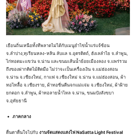
เยือนถิ่นเหนือทั้งทีพลาดไม่ได้กับเมนูยำไข่น้ำแร่แจ้ซ้อน
จ.ลำปาง,ทุเรียนหลง-หลิน ลับแล จ.อุตรดิตถ์, ฮังเลลำไย จ.ลำพูน,
ไก่ทอดมะแขว่น จ.น่าน และขนมเส้นน้ำย้อยเมืองลอง จ.แพร่รวม
ถึงของฝากติดไม้ติดมือ ไม่ว่าจะเป็นเครื่องเงิน จ.แม่ฮ่องสอน
จ.น่าน จ.เชียงใหม่, กาแฟ จ.เชียงใหม่ จ.น่าน จ.แม่ฮ่องสอน, ผ้า
ทอไทลื้อ จ.เชียงราย, ผ้าทอซิ่นตีนจกแม่แจ่ม จ.เชียงใหม่, ผ้าฝ้าย
ยกดอก จ.ลำพูน, ผ้าทอลายน้ำไหล จ.น่าน, ขนมปังสังขบา
จ.อุทัยธานี
ภาคกลาง
ตื่นตาตื่นใจไปกับ
งานจัดแสดงแสงไฟ NaSatta Light Festival