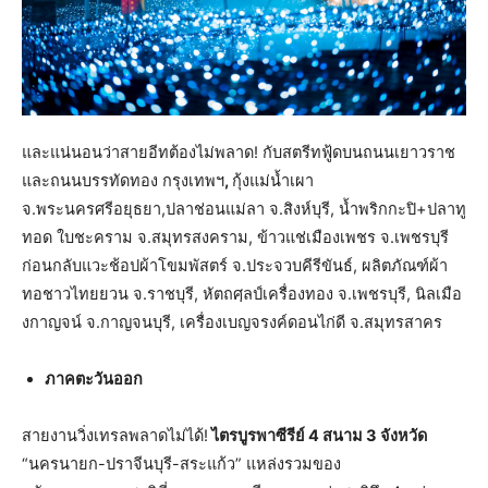
และแน่นอนว่าสายอีทต้องไม่พลาด! กับสตรีทฟู้ดบนถนนเยาวราช
และถนนบรรทัดทอง กรุงเทพฯ
,
กุ้งแม่น้ำเผา
จ.พระนครศรีอยุธยา,ปลาช่อนแม่ลา จ.สิงห์บุรี, น้ำพริกกะปิ+ปลาทู
ทอด ใบชะคราม จ.สมุทรสงคราม, ข้าวแช่เมืองเพชร จ.เพชรบุรี
ก่อนกลับแวะช้อปผ้าโขมพัสตร์ จ.ประจวบคีรีขันธ์, ผลิตภัณฑ์ผ้า
ทอชาวไทยยวน จ.ราชบุรี, หัตถศฺลป์เครื่องทอง จ.เพชรบุรี, นิลเมือ
งกาญจน์ จ.กาญจนบุรี, เครื่องเบญจรงค์ดอนไก่ดี จ.สมุทรสาคร
ภาคตะวันออก
สายงานวิ่งเทรลพลาดไม่ได้!
ไตรบูรพาซีรีย์ 4 สนาม 3 จังหวัด
“นครนายก-ปราจีนบุรี-สระแก้ว” แหล่งรวมของ