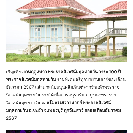
เชิญเที่ยว
งานฤดูหนาว พระราชนิเวศน์มฤคทายวัน วาระ 100 ปี
พระราชนิเวศน์มฤคทายวัน
ร่วมฟังดนตรีทุกบ่ายวันเสาร์ของเดือน
ธันวาคม 2567 แล้วมาสนับสนุนผลิตภัณฑ์จากร้านค้าพระราช
นิเวศน์มฤคทายวัน รายได้เพื่อการอนุรักษ์และบูรณะพระราช
นิเวศน์มฤคทายวัน ณ
สโมสรเสวกามาตย์ พระราชนิเวศน์
มฤคทายวัน อ.ชะอำ จ.เพชรบุรี ทุกวันเสาร์ ตลอดเดือนธันวาคม
2567