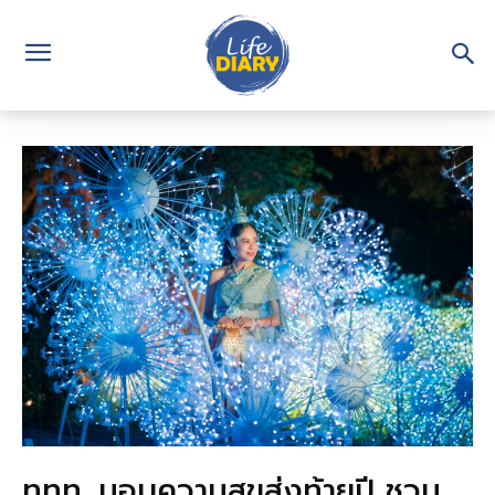
ททท. มอบความสุขส่งท้ายปี ชวน