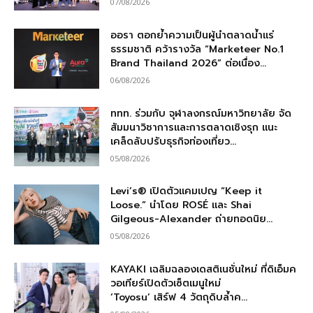
07/08/2026
ออรา ตอกย้ำความเป็นผู้นำตลาดน้ำแร่
ธรรมชาติ คว้ารางวัล “Marketeer No.1
Brand Thailand 2026” ต่อเนื่อง...
06/08/2026
ททท. ร่วมกับ จุฬาลงกรณ์มหาวิทยาลัย จัด
สัมมนาวิชาการและการตลาดเชิงรุก แนะ
เคล็ดลับปรับธุรกิจท่องเที่ยว...
05/08/2026
Levi’s® เปิดตัวแคมเปญ “Keep it
Loose.” นำโดย ROSÉ และ Shai
Gilgeous-Alexander ถ่ายทอดนิย...
05/08/2026
KAYAKI เฉลิมฉลองเดสติเนชั่นใหม่ ที่ดิเอ็มค
วอเทียร์เปิดตัวเซ็ตเมนูใหม่
‘Toyosu’ เสิร์ฟ 4 วัตถุดิบล้ำค...