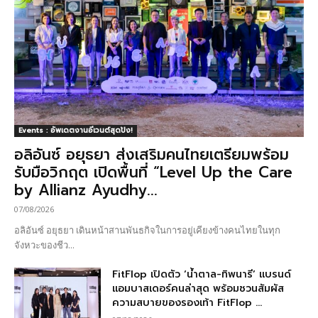
Events : อัพเดตงานอีเวนต์สุดปัง!
อลิอันซ์ อยุธยา ส่งเสริมคนไทยเตรียมพร้อม
รับมือวิกฤต เปิดพื้นที่ “Level Up the Care
by Allianz Ayudhy...
07/08/2026
อลิอันซ์ อยุธยา เดินหน้าสานพันธกิจในการอยู่เคียงข้างคนไทยในทุก
จังหวะของชีว...
FitFlop เปิดตัว ‘น้ำตาล-ทิพนารี’ แบรนด์
แอมบาสเดอร์คนล่าสุด พร้อมชวนสัมผัส
ความสบายของรองเท้า FitFlop ...