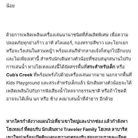
น้อย
ด้วยการเพลิดเพลินเครื่องเล่นนานาชนิดที่สั่งผลิตพิเศษ เพื่อความ
ปลอดภัยทุกย่างก้าว อาทิ สไลเดอร์, กองทรายสีขาว และโยกเยก
หรือจะวิ่งเล่นในสวนหญ้า พร้อมเล่นกีฬากลางแจ้งก็สนุกไปอีกแบบ
และไม่เพียงเท่านี้ สำหรับนักเดินทางตัวน้อยที่ชอบสนุกสนานไปกับ
การเล่นน้ำ ทางโฮเทลแห่งนี้ได้จัดสรรพื้นที่
สระสำหรับเด็ก
หรือ
Cub’s Creek
ที่พร้อมพรั่งไปด้วยเครื่องเล่นมากมาย นอกจากพื้นที่
Kids Playground และสระสำหรับเด็กแล้ว นักเดินทางตัวน้อยจะได้
เพลิดเพลินไปกับการฟังเสียงน้ำไหลจากธรรมชาติ หรือถ้าโชคดี
อาจจะได้เห็น นก หรือ ช้าง ลงมาเล่นน้ำที่ลำธาร อีกด้วย
หากใครกำลังวางแผนไปเที่ยวเขาใหญ่และปากช่อง แล้วกำลังหา
โฮเทลเก๋ ที่ตอบรับ นักเดินทาง Traveler Family โฮเทล ลาบาริส
เขาใหญ่ พร้อมเปิดดินแดนเขาวงกตรองรับ สอบถามรายละเอียด